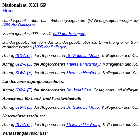
Nationalrat, XXI.GP
Home
Bundesgesetz über das Wohnungseigentum (Wohnungseigentumsgesetz
(
989 der Beilagen
),
Vereinsgesetz 2002 – VerG (
990 der Beilagen
),
Bundesgesetz, mit dem das Bundesgesetz über die Einrichtung einer Bu
geändert werden (
1005 der Beilagen
),
Antrag
610/A (E)
der Abgeordneten
Dr. Gabriela Moser
, Kolleginnen und Kol
Antrag
612/A (E)
der Abgeordneten
Theresia Haidlmayr
, Kolleginnen und Ko
Antrag
614/A (E)
der Abgeordneten
Theresia Haidlmayr
, Kolleginnen und Ko
Landesverteidigungsausschuss:
Antrag
609/A (E)
der Abgeordneten
Dr. Josef Cap
, Kolleginnen und Kollege
Ausschuss für Land- und Forstwirtschaft:
Antrag
619/A (E)
der Abgeordneten
Dr. Gabriela Moser
, Kolleginnen und Ko
Unterrichtsausschuss:
Antrag
617/A (E)
der Abgeordneten
Theresia Haidlmayr
, Kolleginnen und Ko
Verfassungsausschuss: