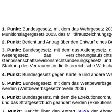
1. Punkt:
Bundesgesetz, mit dem das Wehrgesetz 2001
Munitionslagergesetz 2003, das Militärauszeichnungs
2. Punkt:
Bericht und Antrag über den Entwurf eines B
3. Punkt:
Bundesgesetz, mit dem das Aktiengesetz, d
wesen­gesetz, das Versicherungsaufsich
Genossenschaftsrevisionsrechtsänderungsgesetz und
Stärkung des Vertrauens in die österreichische Wirts
4. Punkt:
Bundesgesetz gegen Kartelle und andere We
5. Punkt:
Bundesgesetz, mit dem das Wettbewerbsges
werden (Wettbewerbsgesetznovelle 2005)
6. Punkt:
Bundesgesetz, mit dem die Exekutionsordnung
und das Strafgesetzbuch geändert werden (Exekution
7. Punkt:
Bericht über den Antrag
602/A
der Abge