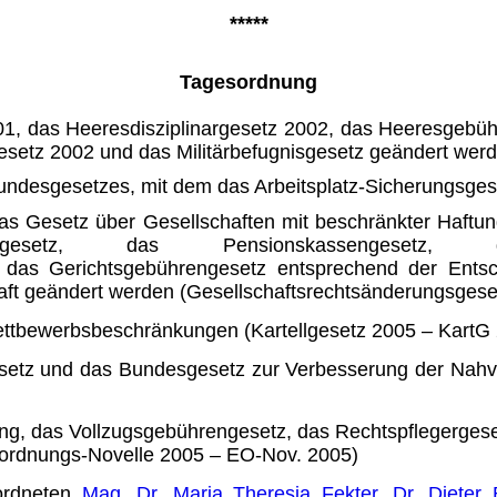
*****
Tagesordnung
, das Heeresdisziplinar­gesetz 2002, das Heeresgebüh
gesetz 2002 und das Militär­befugnisgesetz geändert 
undesgesetzes, mit dem das Arbeitsplatz-Sicherungsges
as Gesetz über Gesellschaften mit beschränkter Haftu
tsgesetz, das Pensionskassengesetz, da
 das Gerichtsgebührengesetz entsprechend der Ents
chaft geän­dert werden (Gesellschaftsrechtsänderungsg
ttbewerbsbeschränkungen (Kartellgesetz 2005 – KartG
etz und das Bundesgesetz zur Verbesserung der Nahv
, das Vollzugsgebühren­gesetz, das Rechtspflegergeset
sordnungs-Novelle 2005 – EO-Nov. 2005)
ordneten
Mag. Dr. Maria Theresia Fekter
,
Dr. Dieter