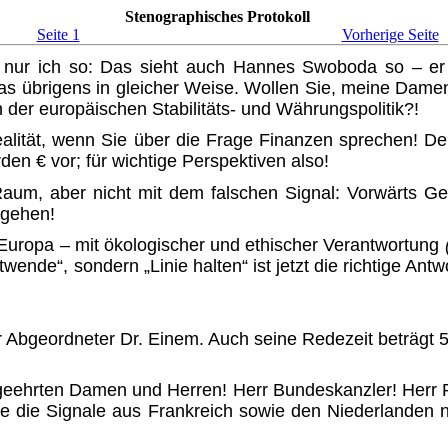
Stenographisches Protokoll
Seite 1
Vorherige Seite
 nur ich so: Das sieht auch Hannes Swoboda so – er i
das übrigens in gleicher Weise. Wollen Sie, meine Dame
 der europäischen Stabilitäts- und Währungs­politik?!
alität, wenn Sie über die Frage Finanzen sprechen! De
en € vor; für wichtige Perspektiven also!
 Raum, aber nicht mit dem falschen Signal: Vorwärts Ge
 gehen!
n Europa – mit ökologischer und ethischer Verantwortung
ende“, sondern „Linie halten“ ist jetzt die richtige Antw
r Abgeordneter Dr. Einem. Auch seine Redezeit beträgt 5 
geehrten Damen und Herren! Herr Bundeskanzler! Herr Prä
ie die Signale aus Frankreich sowie den Niederlanden n