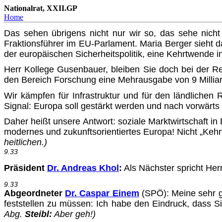
Nationalrat, XXII.GP
Home
Das sehen übrigens nicht nur wir so, das sehe nicht
Fraktionsführer im EU-Parlament. Maria Berger sieht 
der europäischen Sicherheitspolitik, eine Kehrtwende in
Herr Kollege Gusenbauer, bleiben Sie doch bei der Re
den Bereich Forschung eine Mehrausgabe von 9 Milliard
Wir kämpfen für Infrastruktur und für den ländlichen
Signal: Europa soll gestärkt werden und nach vorwärts
Daher heißt unsere Antwort: soziale Marktwirtschaft i
modernes und zukunftsorientiertes Europa! Nicht „Kehrtw
heitlichen.)
9.33
Präsident
Dr. Andreas Khol
:
Als Nächster spricht Her
9.33
Abgeordneter
Dr. Caspar Einem
(SPÖ)
: Meine sehr 
feststellen zu müssen: Ich habe den Eindruck, dass S
Abg.
Steibl:
Aber geh!)