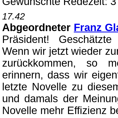
Gewünschte Re
dezeit:
3 
17.42
Abgeordneter
Franz Gl
Präsident!
Geschätzte K
Wenn wir jetzt wieder z
zurückkom­men, so m
erinnern, dass wir eigen
letzte Novelle zu dies
und damals der Meinung
Novelle mehr Effizienz b