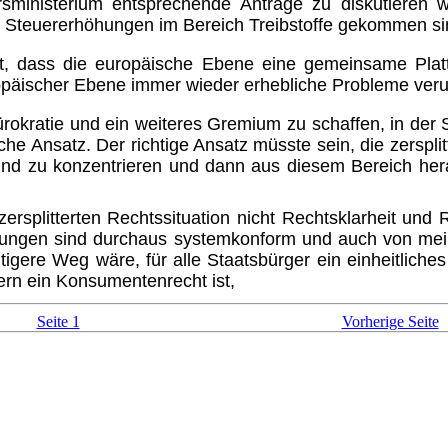
sministerium entsprechende Anträge zu diskutieren 
d Steuererhöhungen im Bereich Treibstoffe gekommen si
 ist, dass die europäische Ebene eine gemeinsame Pla
ropäischer Ebene immer wieder erhebliche Probleme veru
okratie und ein weiteres Gremium zu schaffen, in der S
lsche Ansatz. Der richtige Ansatz müsste sein, die zersp
und zu konzentrieren und dann aus diesem Bereich he
ersplitterten Rechtssituation nicht Rechtsklarheit und
egungen sind durchaus system­konform und auch von mei
htigere Weg wäre, für alle Staatsbürger ein einheitlic
dern ein Konsumentenrecht ist,
Seite 1
Vorherige Seite