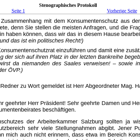
Stenographisches Protokoll
Seite 1
Vorherige Seite
im Zusammenhang mit dem Kon­sumentenschutz aus de
nete, denn Sie stellen die meisten Anfra­gen, und die 
ein haben können, dass wir das in diesem Hause bearb
nd das ist ein politisches Recht!)
 Konsumentenschutzrat einzu­führen und damit eine zusä
g der sich auf ihren Platz in der letzten Bankreihe beg
rst da niemanden des Saales verwei­sen! – sowie in
der ÖVP.)
 Redner zu Wort gemeldet ist Herr Abgeordneter Mag. Hau
hr geehrter Herr Präsident! Sehr geehrte Damen und He
umentenbeirates beschäftigen.
chutzes der Arbeiterkammer Salz­burg sollten ja wi
zbereich sehr viele Stellungnahmen abgibt. Jener Pun
 kann mich auch nicht erinnern, dass etwa im Bereich