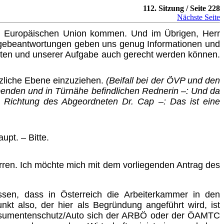
112. Sitzung / Seite 228
Nächste Seite
r Europäischen Union kommen. Und im Übrigen, Herr
Fragebeantwortungen geben uns genug Informationen und
eiten und unserer Aufgabe auch gerecht werden können.
tzliche Ebene einzuziehen.
(Beifall bei der ÖVP und den
ebenden und in Türnähe befindlichen Rednerin –: Und da
 Richtung des Abgeordneten Dr. Cap –: Das ist eine
pt. – Bitte.
rren. Ich möchte mich mit dem vorliegenden Antrag des
ssen, dass in Österreich die Arbeiterkammer in den
kt also, der hier als Begründung angeführt wird, ist
 Konsumentenschutz/Auto sich der ARBÖ oder der ÖAMTC