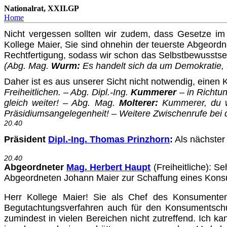
Nationalrat, XXII.GP
Home
Nicht vergessen sollten wir zudem, dass Gesetze 
Kollege Maier, Sie sind ohnehin der teuerste Abgeord
Rechtfer­tigung, sodass wir schon das Selbstbewussts
(Abg. Mag.
Wurm:
Es handelt sich da um Demokratie, u
Daher ist es aus unserer Sicht nicht notwendig, einen
Freiheitlichen. – Abg. Dipl.-Ing.
Kummerer
– in Richtun
gleich weiter! – Abg. Mag.
Molterer:
Kummerer, du wi
Präsidiumsan­gele­genheit! – Weitere Zwischenrufe bei 
20.40
Präsident
Dipl.-Ing. Thomas Prinzhorn
:
Als nächster
20.40
Abgeordneter
Mag. Herbert Haupt
(Freiheitliche)
: Se
Abge­ordneten Johann Maier zur Schaffung eines Kons
Herr Kollege Maier! Sie als Chef des Konsumentens
Begutachtungs­verfahren auch für den Konsumentschut
zumindest in vielen Bereichen nicht zutreffend. Ich