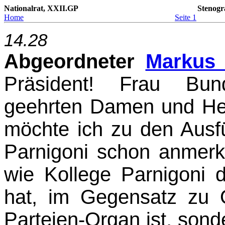
Nationalrat, XXII.GP
Stenogr
Home
Seite 1
14.28
Abgeordneter
Markus 
Präsident! Frau Bund
geehrten Damen und Her
möchte ich zu den Aus­
Parnigoni schon anmerke
wie Kollege Parnigoni d
hat, im Gegensatz zu
Parteien-Organ ist, sonde