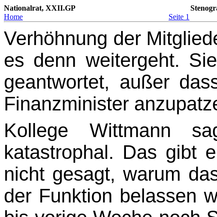
Nationalrat, XXII.GP
Stenogr
Home
Seite 1
Verhöhnung der Mitglieder
es denn weitergeht. Si
geantwortet, außer das
Finanz­minister anzupatz
Kollege Wittmann s
katastrophal. Das gibt 
nicht gesagt, warum da
der Funktion belassen w