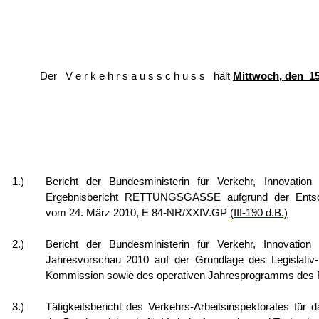
Der V e r k e h r s a u s s c h u s s hält
Mittwoch, den 1
1.)
Bericht der Bundesministerin für Verkehr, Innovatio
Ergebnisbericht RETTUNGSGASSE aufgrund der Entsch
vom 24. März 2010, E 84-NR/XXIV.GP
(III-190 d.B.)
2.)
Bericht der Bundesministerin für Verkehr, Innovation 
Jahresvorschau 2010 auf der Grundlage des Legislativ
Kommission sowie des operativen Jahresprogramms des
3.)
Tätigkeitsbericht des Verkehrs-Arbeitsinspektorates für 