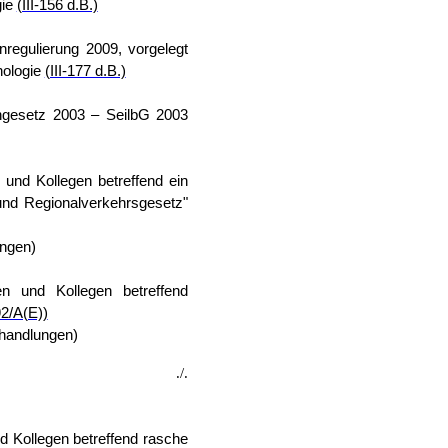
gie
(III-156 d.B.)
regulierung 2009, vorgelegt
nologie
(III-177 d.B.)
ngesetz 2003 – SeilbG 2003
 und Kollegen betreffend ein
und Regionalverkehrsgesetz"
ungen)
n und Kollegen betreffend
92/A(E))
handlungen)
./.
d Kollegen betreffend rasche