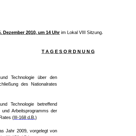
5. Dezember 2010, um 14 Uhr
im Lokal VIII Sitzung.
T A G E S O R D N U N G
n und Technologie über den
ließung des Nationalrates
und Technologie betreffend
- und Arbeitsprogramms der
 Rates
(III-168 d.B.)
das Jahr 2009, vorgelegt von