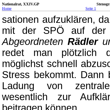
Nationalrat, XXIV.GP
Stenogr
Home
Seite 1
sationen aufzuklären, 
mit der SPÖ auf de
Abgeordneten
Rädler
u
redet man plötzlich 
möglichst schnell abzus
Stress bekommt. Dann 
Ladung von zentrale
wesentlich zur Aufklä
beitragen können.