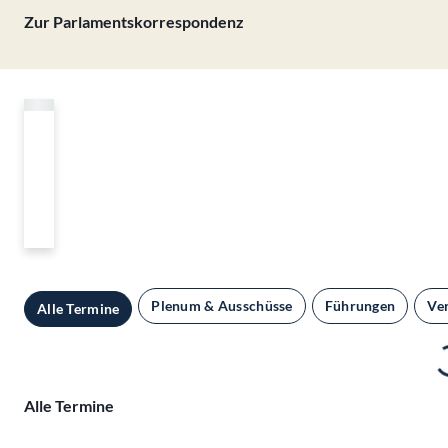
Zur Parlamentskorrespondenz
Plenum & Ausschüsse
Führungen
Ve
Alle Termine
Alle Termine