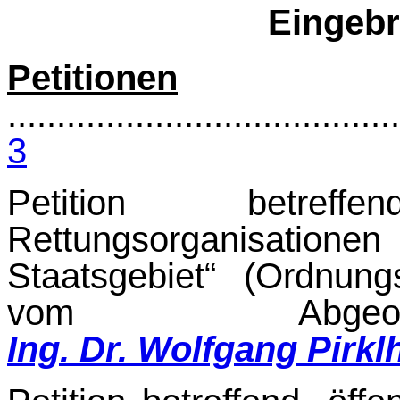
Eingebr
Petitionen
........................................
3
Petition betref
Rettungsorganisatio
Staatsgebiet“ (Ordnun
vom Abge
Ing. Dr. Wolfgang Pirkl