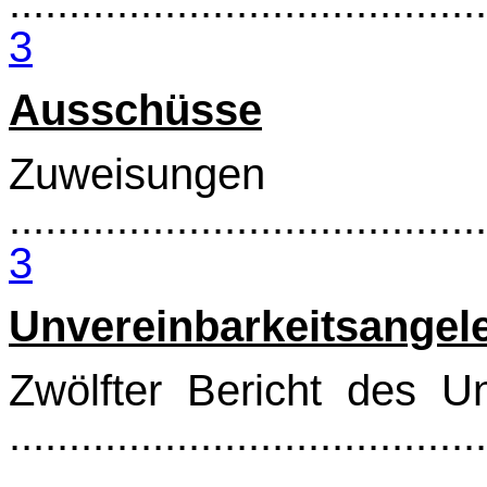
........................................
3
Ausschüsse
Zuweisungen
........................................
3
Unvereinbarkeitsangel
Zwölfter Bericht des U
.......................................