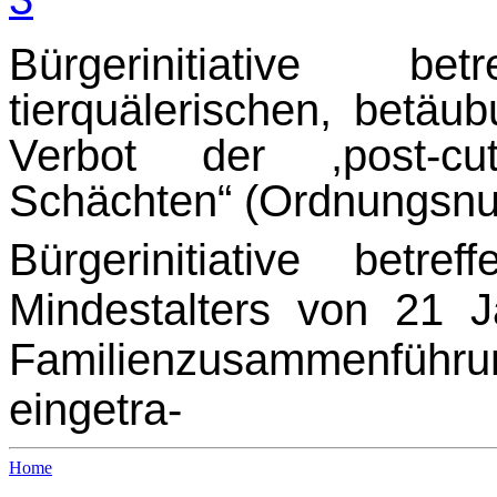
Bürgerinitiative b
tierquälerischen, betäu
Verbot der ,post-cut
Schächten“ (Ordnungsn
Bürgerinitiative bet
Mindestalters von 21 
Familienzusammenführ
eingetra-
Home