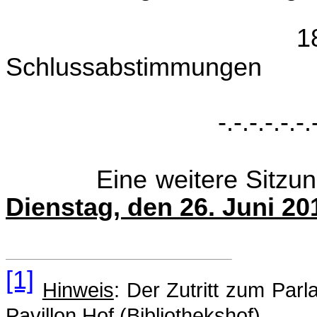
18.30 – 19.0
Schlussabstimmungen
-.-.-.-.-.-.
Eine weitere Sitzung d
Dienstag, den 26. Juni 20
[1]
Hinweis
: Der Zutritt zum Par
Pavillon Hof (Bibliothekshof).