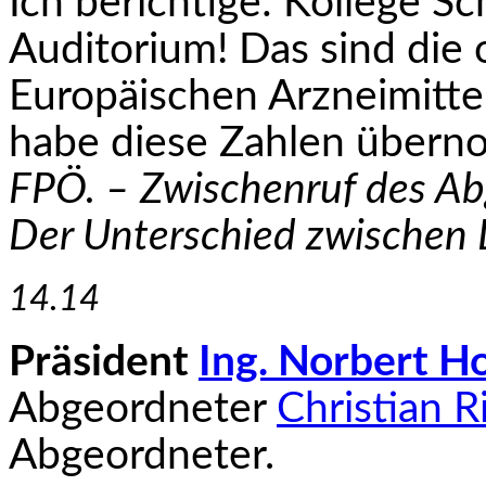
Ich berichtige: Kollege S
Auditorium! Das sind die o
Europäischen Arzneimittel
habe diese Zahlen über
FPÖ. – Zwischenruf des A
Der Unterschied zwischen L
14.14
Präsident
Ing. Norbert H
Abgeordneter
Christian R
Abgeordneter.