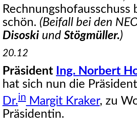
Rechnungshof­ausschuss 
schön.
(Beifall bei den N
Disoski
und
Stögmüller.
)
20.12
Präsident
Ing. Norbert H
hat sich nun die
Präsi­den
in
Dr.
Margit Kraker
, zu Wo
Präsidentin.