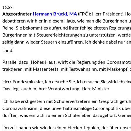
15.59
Abgeordneter
Hermann Brückl, MA
(FPÖ): Herr Präsident! Hoh
debattieren wir hier in diesem Haus,
wie man die Bürgerinnen u
Reihe. Sie bekommt es aufgrund ihrer fehlgeleiteten Regierungspo
Bürgerinnen mit Steuererleich­terungen zu unterstützen, werd
zeitig dann wieder Steuern einzuführen. Ich denke dabei nur a
Land.
Parallel dazu, Hohes Haus, wirft die Regierung den Coronamot
traktieren, mit Massentests, mit Testwahn­sinn, mit Maskenpfli
Herr Bundesminister, ich ersuche Sie, ich ersuche Sie wirklich ein
Das liegt auch in Ihrer Verantwortung, Herr Mi­nister.
Ich habe erst gestern mit Schülervertretern ein Gespräch geführ
Coronawahnsinn, diese unverhältnismäßige Coronapoli­tik über s
durften, was einfach zu einem Schülerleben dazugehört. Gemein
Derzeit haben wir wieder einen Fleckerlteppich, der über uns