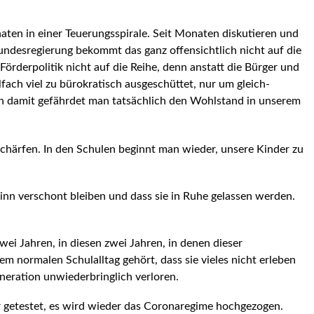
ten in einer Teue­rungsspirale. Seit Monaten diskutieren und
undesregierung bekommt das ganz offensichtlich nicht auf die
 Förderpolitik nicht auf die Reihe, denn anstatt die Bürger und
lfach viel zu bürokratisch ausgeschüttet, nur um gleich­
n damit gefährdet man tat­sächlich den Wohlstand in unserem
härfen. In den Schulen be­ginnt man wieder, unsere Kinder zu
nn verschont bleiben und dass sie in Ruhe gelassen werden.
wei Jahren, in diesen zwei Jahren, in denen dieser
em normalen Schulalltag gehört, dass sie vieles nicht erleben
neration unwiederbringlich verloren.
r getestet, es wird wieder das Coronaregime hochgezogen.