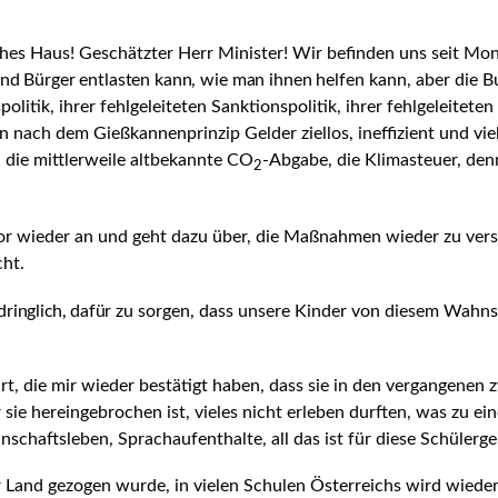
es Haus! Ge­schätzter Herr Minister! Wir befinden uns seit Mona
nd Bürger entlasten kann, wie man ihnen helfen
kann, aber die B
litik, ihrer fehlgeleiteten Sanktionspolitik, ihrer fehlgeleiteten
en
nach dem Gießkannenprinzip Gelder ziellos, ineffizient und vie
n die mittlerweile altbekannte CO
-Abgabe, die Klimasteuer, den
2
or wieder an und geht dazu über, die Maßnahmen wieder zu versc
cht.
dringlich, dafür
zu sorgen, dass unsere Kinder von diesem Wahnsi
t, die mir wieder bestätigt haben, dass sie in den vergangenen z
ie hereingebrochen ist, vieles nicht erleben durften, was zu ein
schaftsleben, Sprachaufenthalte, all das ist für diese Schülerge
er Land gezogen wurde, in vielen Schulen Österreichs wird wiede