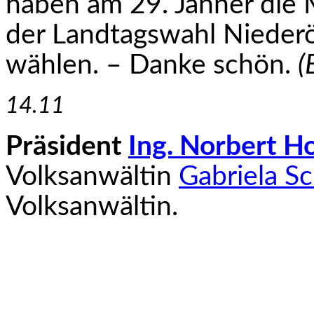
haben am 29. Jänner die Mö
der Landtagswahl Niederö
wählen. – Danke schön.
(
14.11
Präsident
Ing. Norbert H
Volksanwältin
Gabriela S
Volksanwältin.