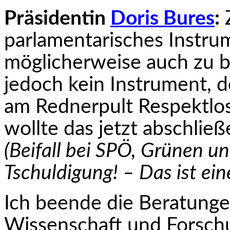
Präsidentin
Doris Bures
:
Z
parlamentarisches Instru
möglicherweise auch zu b
jedoch kein Instrument, 
am Rednerpult Respektlos
wollte das jetzt abschlie
(Beifall bei SPÖ, Grünen u
Tschuldigung! – Das ist eine
Ich beende die Beratunge
Wissenschaft und For­schu