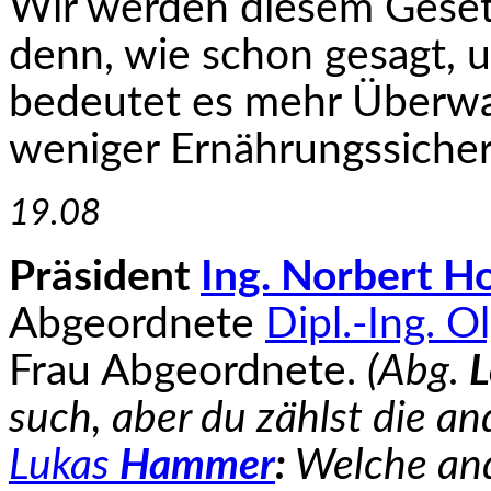
Wir werden diesem Geset
denn, wie schon gesagt, 
bedeutet es mehr Überwa
weniger Ernährungssicher
19.08
Präsident
Ing. Norbert H
Abgeordnete
Dipl.-Ing. O
Frau Abgeordnete.
(Abg.
L
such, aber du zählst die an
Lukas
Hammer
:
Welche and