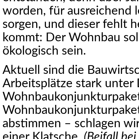
worden, für ausreichend
sorgen, und dieser fehlt h
kommt: Der Wohnbau soll 
ökologisch sein.
Aktuell sind die Bauwirts
Arbeitsplätze stark unter
Wohnbaukonjunkturpaket
Wohn­baukonjunkturpaket,
abstimmen – schlagen wir d
einer Klatsche.
(Beifall be