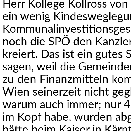
Herr Kollege Kollross von
ein wenig Kindesweg­legun
Kommunalinvestitionsgese
noch die SPÖ den Kanzle
kreiert. Das ist ein gute
sagen, weil die Gemeind
zu den Finanzmitteln kom
Wien
seinerzeit nicht geg
warum auch immer; nur 45 
im Kopf habe, wurden abg
hätte beim Kaiser in Kär