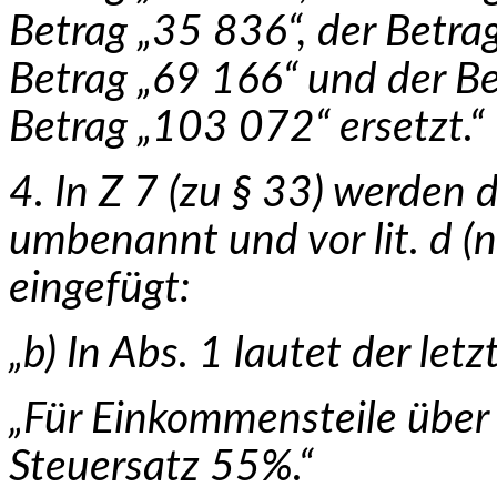
Betrag „35 836“, der Betra
Betrag „69 166“ und der Be
Betrag „103 072“ ersetzt.“
4. In Z 7 (zu § 33) werden die l
umbenannt und vor lit. d (ne
eingefügt:
„b) In Abs. 1 lautet der letz
„Für Einkommensteile über 
Steuersatz 55%.“