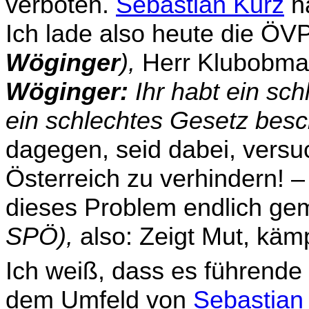
verboten.
Sebastian Kurz
ha
Ich lade also heute die ÖV
Wöginger
),
Herr Klubobman
Wöginger:
Ihr habt ein sch
ein schlechtes Gesetz besch
dagegen, seid dabei, versuc
Österreich zu verhin­dern! 
dieses Problem endlich g
SPÖ),
also: Zeigt Mut, käm
Ich weiß, dass es führende
dem Umfeld von
Sebastian