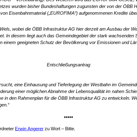
es wurden bisher Bundeshaftungen zu­gunsten der von der ÖBB Hold
ung von Eisen­bahnmaterial („EUROFIMA“) aufgenommenen Kredite übern
 Wels, wobei die ÖBB Infrastruktur AG hier derzeit am Ausbau der We
t. In diesem liegt auch das Gemeindegebiet der stark wachsenden Stad
on einem geeigneten Schutz der Bevölkerung vor Emissionen und Lärm
Entschließungsantrag
ersucht, eine Ein­hausung und Tieferlegung der Westbahn im Gemeind
bfederung einer möglichen Abnahme der Lebensqualität im nahen Schi
e in den Rahmenplan für die ÖBB Infrastruktur AG zu entwickeln. Wei
gen.“
*****
rdneter
Erwin An­gerer
zu Wort – Bitte.