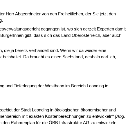
ter
Herr Abgeordneter
von den Freiheitlichen, der Sie jetzt den
g.
esverwaltungsgericht gegangen ist, wo sich derzeit Experten damit
en BürgerInnen gibt, dass sich das Land Oberösterreich, aber auch
, die ja bereits verhandelt sind. Wenn wir da wieder eine
einhaltet. Da braucht es einen Sachstand, deshalb darf ich,
g und Tieferlegung der West­bahn im Bereich Leonding in
egebiet der Stadt Leonding in ökologischer, ökonomischer und
e­nenbereich mit exakten Kostenberechnungen zu entwickeln“
(Abg.
n den Rahmenplan für die ÖBB Infrastruktur AG zu ent­wickeln.