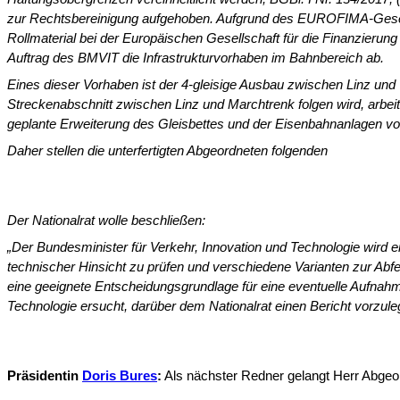
zur Rechtsbereinigung aufgehoben. Aufgrund des EUROFIMA-Gesetz
Rollmaterial bei der Europäischen Gesellschaft für die Finanzier
Auftrag des BMVIT die Infrastrukturvorhaben im Bahnbereich ab.
Eines dieser Vorhaben ist der 4-gleisige Ausbau zwischen Linz und
Streckenabschnitt zwischen Linz und Marchtrenk folgen wird, arbeite
geplante Erweiterung des Gleis­bettes und der Eisenbahnanlagen v
Daher stellen die unterfertigten Abgeordneten folgenden
Der Nationalrat wolle beschließen:
„Der Bundesminister für Verkehr, Innovation und Technologie wird 
technischer Hinsicht zu prüfen und verschiedene Va­rianten zur A
eine geeignete Ent­scheidungsgrundlage für eine eventuelle Aufnahm
Technologie ersucht, darüber dem Nationalrat einen Bericht vorzule
Präsidentin
Doris Bures
:
Als nächster Redner gelangt Herr Abgeo