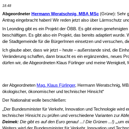
18.48
Abgeordneter
Hermann Weratschnig, MBA MSc
(Grüne): Sehr g
Antrag eingebracht haben! Wir reden jetzt also über Lärmschutz un
In Leonding gibt es ein Projekt der ÖBB. Es gibt einen genehmigte
beschäftigen. Es gibt also ein Projekt, das bereits adaptiert wurde
die Stadtgemeinde für die BürgerInnen einsetzen und versuchen, di
Ich glaube aber, dass wir jetzt – heute – außerstande sind, die Ein
Veränderung schaffen, dann braucht es ein ergänzen­des, neues Pr
dürfen wir, die Abgeord­neten Klaus Fürlinger und meine Wenigkeit, 
der Abgeordneten
Mag. Klaus Fürlinger
, Hermann Weratschnig, MBA 
ökologischer, ökonomischer und technischer Hinsicht“
Der Nationalrat wolle beschließen:
„Der Bundesminister für Verkehr, Innovation und Technologie wird 
technischer Hinsicht zu prüfen und verschiedene Va­rianten zur A
Deimek:
Die gibt es auf den Euro genau! ...! Die Grünen ...!)
„,um ei
Weiters wird der Bundesminister für Verkehr, Innovation und Technol