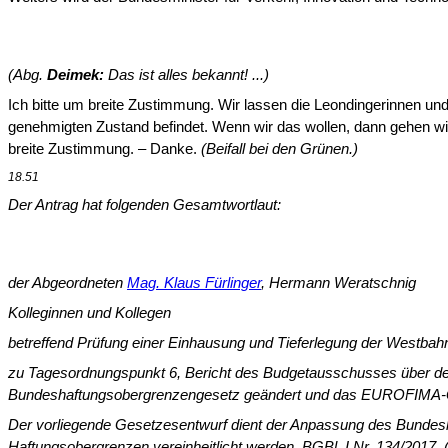
(Abg.
Deimek:
Das ist alles bekannt! ...)
Ich bitte um breite Zustimmung. Wir lassen die Leondingerinnen und
genehmigten Zustand befindet. Wenn wir das wollen, dann gehen wir
breite Zustimmung. – Danke.
(Beifall bei den Grünen.)
18.51
Der Antrag hat folgenden Gesamtwortlaut:
der Abgeordneten
Mag. Klaus Fürlinger
, Hermann Weratschnig
Kolleginnen und Kollegen
betreffend Prüfung einer Einhausung und Tieferlegung der Westbahn
zu Tagesordnungspunkt 6, Bericht des Budgetausschusses über d
Bundeshaftungsobergrenzengesetz geändert und das EUROFIMA-G
Der vorliegende Gesetzesentwurf dient der Anpassung des Bundes
Haftungsobergrenzen vereinheitlicht werden, BGBl. I Nr. 134/201