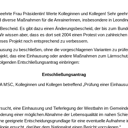
eehrte Frau Präsi­dentin! Werte
Kolleginnen und Kollegen
! Sehr geehr
d diverse Maßnahmen für die AnrainerInnen, insbesondere in Leondin
n Bescheid. Es gibt dazu einen Änderungsbescheid, der bis zum Bund
. Wir wissen aber, dass es dort seit 2004 einen Protest von zahlreich
eses Projekt noch entsprechend zu ver­bessern.
hausung zu be­schließen, ohne die vorgeschlagenen Varianten zu prüfen
ojekt, das eine Einhausung oder andere Maßnahmen zum Lärmschutz b
folgenden Entschließungsantrag ein­bringen:
Entschließungsantrag
MSC, Kollegin­nen und Kollegen betreffend „Prüfung einer Einhausun
ersucht, eine Ein­hausung und Tieferlegung der Westbahn im Gemeind
bfederung einer möglichen Abnahme der Lebensqualität im nahen Schi
ne geeignete Entscheidungsgrundlage für eine eventuelle Aufnahme i
ogie er­sucht, darüber dem Nationalrat einen Bericht vorzulegen.“