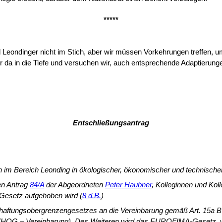
*****
 Leondinger nicht im Stich, aber wir müssen Vorkehrungen treffen, um
 da in die Tiefe und versuchen wir, auch entsprechende Adaptierung
Entschließungsantrag
 im Bereich Leon­ding in ökologischer, ökonomischer und technischer
en Antrag
84/A
der Abgeordneten
Peter Haubner
, Kolleginnen und Kol
esetz aufgehoben wird (
8 d.B.
)
haftungsobergren­zengesetzes an die Vereinbarung gemäß Art. 15a
7, (HOG – Vereinbarung). Des Weiteren wird das EUROFIMA-Gesetz, 