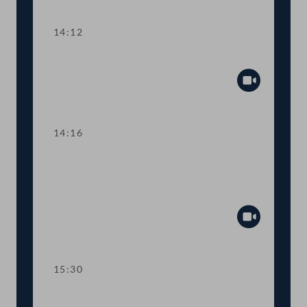
Abspiel
14:12
Präsidium
Abspiel
14:16
TOP 1 9. COVID-19-Gesetz:
Maßnahmen bei den
Sozialversicherungen
Abspiel
15:30
TOP 2-3 14. und 10. COVID-19-