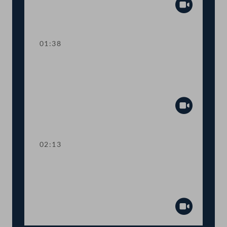
Abspiel
01:38
TOP 21-22 Verbesserungen beim
Tierschutz auf EU-Ebene und bei
Lebendtiertransporten
Abspiel
02:13
TOP 23 Maßnahmenpaket für Handel,
Gastronomie, Freizeitbetriebe und
Tourismus
Abspiel