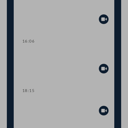
Gesetz: 24-Stunden-Betreuung,
freiwilliges Engagement
Abspiel
16:06
Dringliche Anfrage zum Thema
Arbeitslosigkeit
Abspiel
18:15
Fortsetzung der Tagesordnung
Abspiel