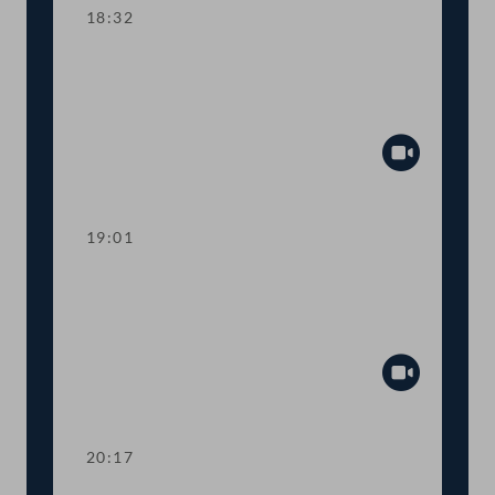
18:32
TOP 4 17. COVID-19-Gesetz:
Härtefallfonds für KünstlerInnen und
Kulturschaffende
Abspiel
19:01
TOP 5-6 13. und 16. COVID-19-
Gesetz: Maßnahmen im
Gesundheitsbereich
Abspiel
20:17