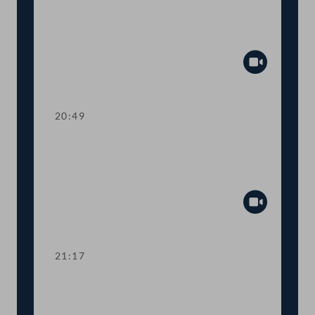
TOP 7 6. COVID-19-Gesetz:
Notstandshilfe, Altersteilzeit,
Familienbeihilfe
Abspiel
20:49
TOP 8 12. COVID-19-Gesetz: Video-
Verhandlungen, Fristen bei
Integrationsprüfung
Abspiel
21:17
TOP 9-10 11. und 18. COVID-19-
Gesetz: Kurzarbeit in EU,