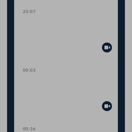
23:07
TOP 14-15 8. und 15. COVID-19-
Gesetz: Maßnahmen in der Justiz,
Heizkostenablesungen
Abspiel
00:03
TOP 16 Gutscheinregelung für
abgesagte Kultur- und
Sportveranstaltungen
Abspiel
00:36