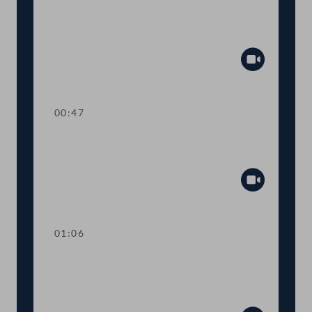
TOP 17 Kindesentführungen: Beitritte
zu internationalem Abkommen
Abspiel
00:47
TOP 18 Zugriff auf Fahrzeugdaten für
Feuerwehren
Abspiel
01:06
TOP 19-20 Island und Norwegen im
Luftverkehrsabkommen zwischen EU
und USA