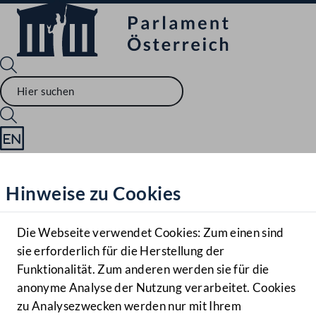
Sprache English
Mediathek
Hinweise zu Cookies
Hilfe
Benutzer
Die Webseite verwendet Cookies: Zum einen sind
Zielgruppe
sie erforderlich für die Herstellung der
Navigationsmenü öffnen
MENÜ
Funktionalität. Zum anderen werden sie für die
anonyme Analyse der Nutzung verarbeitet. Cookies
zu Analysezwecken werden nur mit Ihrem
Sprache En
Mediathek