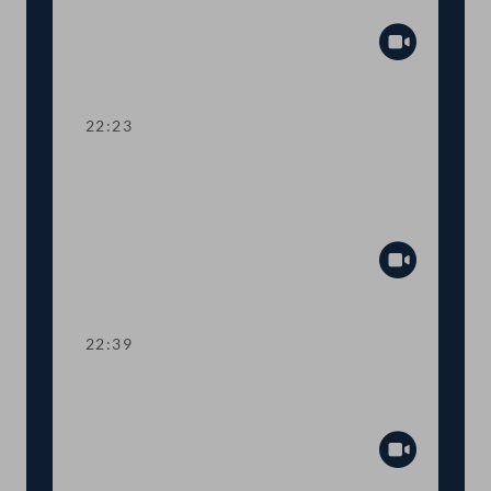
Fristhemmungen in Berufen
Abspiel
22:23
TOP 11-12 EU-Zahlungsverkehr,
Abwicklung Pfandbriefstellen,
Versicherungswesen
Abspiel
22:39
TOP 13 7. COVID-19-Gesetz:
Maßnahmen im Asylbereich
Abspiel