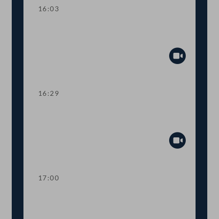
16:03
TOP 14 Verlängerung von COVID-19-
Sonderregelungen für den Zivildienst
Abspiel
16:29
TOP 15 Rechtliche Grundlage für
elektronische Ausweise (E-ID)
Abspiel
17:00
TOP 16-17 Erhöhung der
Investitionsprämie, Verlängerung von