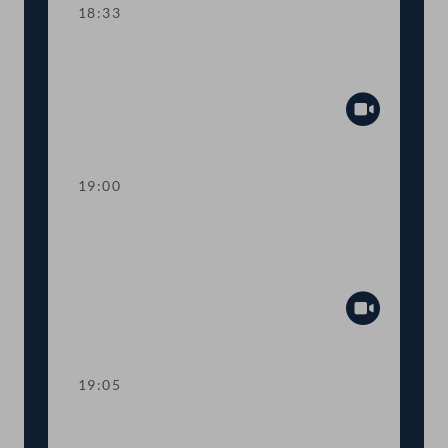
18:33
TOP 21 Aktive Teilnahme an
Betriebsratswahlen ab 16 Jahren
Abspiel
19:00
TOP 22-23 Erhöhung der staatlichen
Zuwendungen an
Religionsgemeinschaften
Abspiel
19:05
TOP 24 Antrag zur Beibehaltung der