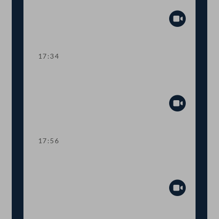
COVID-19-Maßnahmen
Abspiel
17:34
TOP 18 Ausbildungspflicht für
Jugendliche: Meldetermine für Schulen
Abspiel
17:56
TOP 19-20 Freistellung von
Schwangeren, Kinderbetreuungsgeld
Abspiel