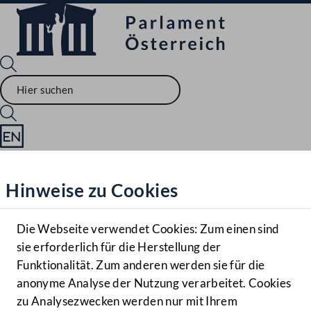
Sprache English
Mediathek
Hinweise zu Cookies
Hilfe
Benutzer
Die Webseite verwendet Cookies: Zum einen sind
Zielgruppe
sie erforderlich für die Herstellung der
Navigationsmenü öffnen
MENÜ
Funktionalität. Zum anderen werden sie für die
anonyme Analyse der Nutzung verarbeitet. Cookies
zu Analysezwecken werden nur mit Ihrem
Sprache En
Mediathek