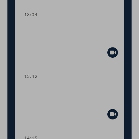
Abspiel
13:04
TOP 4 Anpassung des
Emissionszertifikatehandels an EU-
Vorgaben
Abspiel
13:42
TOP 5-6 Anpassungen an EU-
Vorschriften im Bereich der
Umweltpolitik
Abspiel
14:15