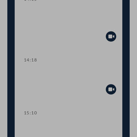
TOP 7-8 Harmonisierung im
Schienenverkehr, Fristhemmung für
Seilbahnen
Abspiel
14:18
TOP 9-10 Fixpreise für Taxifahrten,
Suspendierung von Fahrverboten
Abspiel
15:10
TOP 11 Umsetzung einer EU-
Verordnung zur Einfuhr von Mineralen