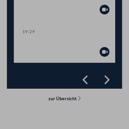
abschlagsfreien Frühpension
Abspiel
19:29
Präsidium
Abspiel
Zurück
Vorwä
zur Übersicht
Kontakt