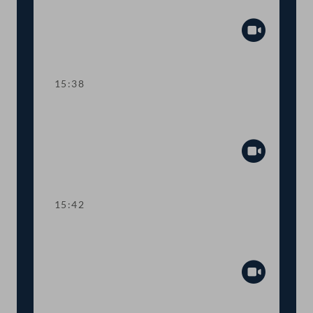
und Metallen
Abspiel
15:38
TOP 12 Dienstrechtsänderungen für
Land- und Forstwirtschaftsschulen
Abspiel
15:42
TOP 13 Virtuelle Sitzungen bei der
Agrarmarkt Austria (AMA)
Abspiel