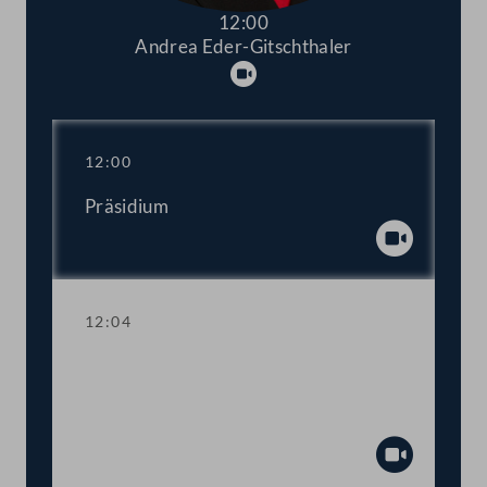
12:00
Andrea Eder-Gitschthaler
Abspielen
12:00
Präsidium
Abspiel
12:04
TOP 1-3 Fristerstreckung bei
Ökostrom-Anlagen, Netzreserve,
Abfalllagerung