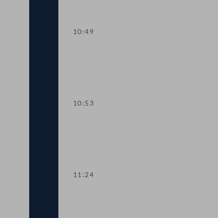
10:49
TOP 1-2 COVID-19: Sonderregelungen
10:53
TOP 3-4 COVID-19: Verlängerung von 
11:24
TOP 5 Anpassung des Verbraucherkre