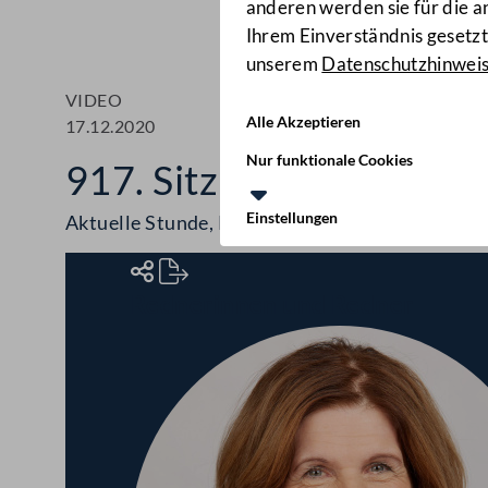
anderen werden sie für die 
Ihrem Einverständnis gesetzt.
unserem
Datenschutzhinwei
VIDEO
Alle Akzeptieren
17.12.2020
Nur funktionale Cookies
917. Sitzung des Bunde
Einstellungen
Aktuelle Stunde, Polizeikontrollen, Hass im Ne
Rednerinnen und Redner