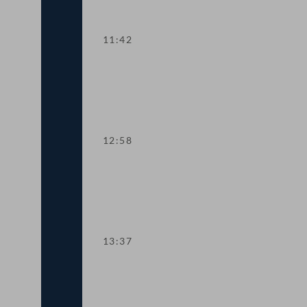
11:42
TOP 6-7 Gesetzespaket gegen Hass im
12:58
TOP 8-11 Neue Auflagen für Video-Sh
13:37
TOP 12 E-Learning im Regelschulwese