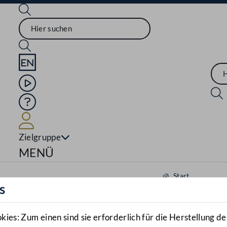
Sprache English
Mediathek
Hilfe
Benutzer
Zielgruppe
Navigationsmenü öffnen
MENÜ
Start
s
Aktuelles
Mediathek
es: Zum einen sind sie erforderlich für die Herstellung de