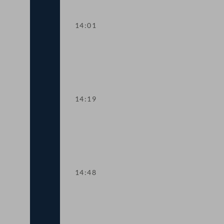
14:01
TOP 13 Datenschutz im Bildungsberei
14:19
TOP 14 Ausstattung von SchülerInnen m
14:48
TOP 15 Anhebung der Zuverdienstgrenz