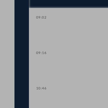
09:02
Schlussansprache der Präsidentin
09:16
Aktuelle Stunde zum Thema "Extremism
10:46
Präsidium