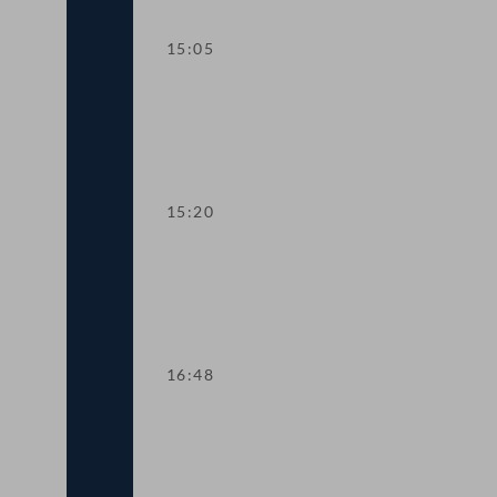
15:05
TOP 16-18 Kollektivversicherung, IW
15:20
TOP 19-23 COVID-19-Transparenzges
16:48
TOP 24 Suchtmittelgesetz: Erleichter