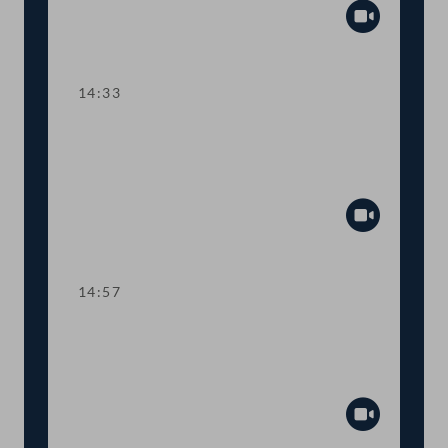
Abspiel
14:33
TOP 10 Fristverlängerung für
Langfristgutachten der
Alterssicherungskommission
Abspiel
14:57
TOP 11-13 Änderungen im
Medizinproduktegesetz und von
COVID-Bestimmungen
Abspiel