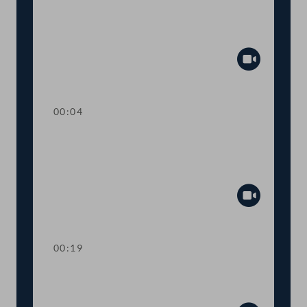
TOP 26 Einbeziehung von Ländern und
Gemeinden beim humanitären
Bleibereicht
Abspiel
00:04
TOP 27 Initiative zur raschen
Umsetzung des
Tierschutzvolksbegehrens
Abspiel
00:19
TOP 28 Wahl von
Ausschussmitgliedern