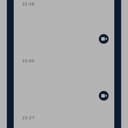
22:48
TOP 24 Bestellung und Abberufung
von Kommissionsmitgliedern der
Volksanwaltschaft
Abspiel
23:00
TOP 25 Initiative gegen Förderung von
Glyphosatprodukten im Rahmen der
GAP
Abspiel
23:27