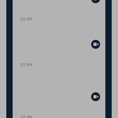
Abspiel
11:20
TOP 3 EU-Vorhaben 2021 für Kunst,
Kultur, Öffentlicher Dienst und Sport
Abspiel
11:54
TOP 4 Fördermittel zur Absicherung
des österreichisch-jüdischen
Kulturerbes
Abspiel
12:36