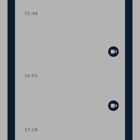
15:48
TOP 14-15 Qualifikationsnachweise in
Gesundheitsberufen, Digitale
Sammelurkunde
Abspiel
16:05
Dringliche Anfrage an Finanzminister
Gernot Blümel
Abspiel
17:28