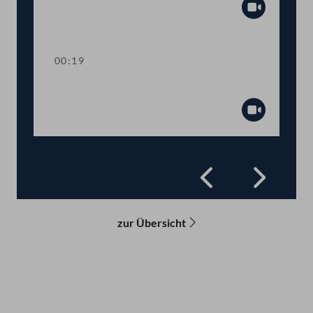
Abspiel
00:19
Präsidium
Abspiel
Zurück
Vorwä
zur Übersicht
Kontakt