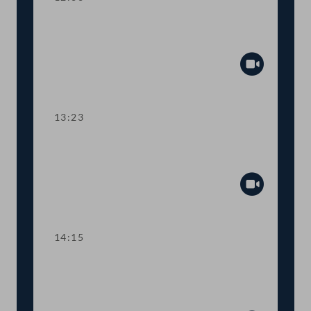
TOP 5 Ausweitung des Härtefallfonds
auf touristische VermieterInnen
Abspiel
13:23
TOP 6-8 COVID-19: Maßnahmen in
den Bereichen Arbeit und Wirtschaft
Abspiel
14:15
TOP 9 Freistellung schwangerer
Beschäftigter in Berufen mit
Körperkontakt