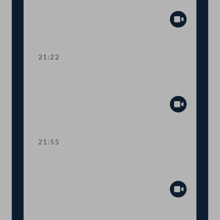
Zuschuss Testkosten
Abspiel
21:22
TOP 19-20 Amtssitzgesetz, Änderung
des Rotkreuzgesetzes
Abspiel
21:55
TOP 21-23 Berichte zur Außen- und
Europapolitik, EU-Vorhaben 2021
Abspiel