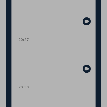
Dringliche Anfrage an
Landwirtschaftsministerin Elisabeth
Köstinger
Abspiel
20:27
TOP 14-15 Qualifikationsnachweise in
Gesundheitsberufen, Digitale
Sammelurkunde
Abspiel
20:33
TOP 16-18 COVID-19: Steuerliche
Sonderregeln, Homeoffice-Paket,