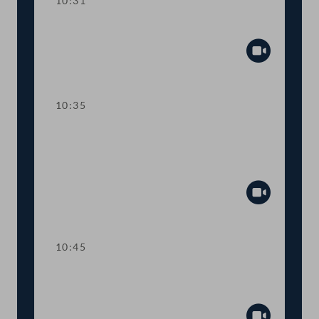
10:31
Präsidium
Abspiel
10:35
TOP 1 Klarstellung im
Ausschreibungsgesetz für mehr
Transparenz
Abspiel
10:45
TOP 2 Aufstockung von COVID-19-
Fördertöpfen für KünstlerInnen