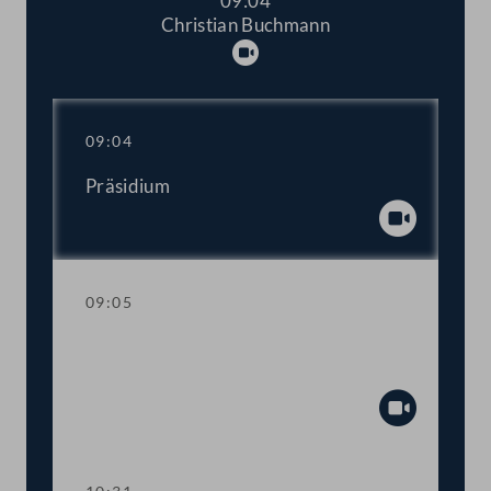
09:04
Christian Buchmann
Abspielen
09:04
Präsidium
Abspiel
09:05
Aktuelle Stunde mit Vizekanzler und
Sportminister Werner Kogler
Abspiel