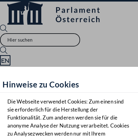
Sprache English
Mediathek
Hinweise zu Cookies
Hilfe
Benutzer
Die Webseite verwendet Cookies: Zum einen sind
Zielgruppe
sie erforderlich für die Herstellung der
Navigationsmenü öffnen
MENÜ
Funktionalität. Zum anderen werden sie für die
anonyme Analyse der Nutzung verarbeitet. Cookies
zu Analysezwecken werden nur mit Ihrem
Sprache En
Mediathek