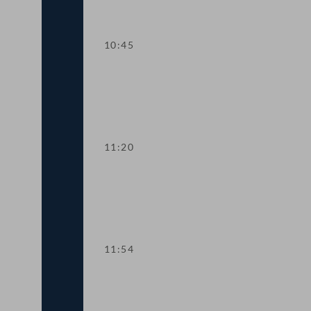
10:45
TOP 2 Aufstockung von COVID-19-Förd
11:20
TOP 3 EU-Vorhaben 2021 für Kunst, Kul
11:54
TOP 4 Fördermittel zur Absicherung de