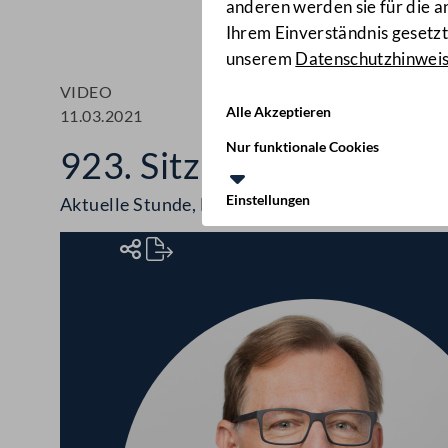
anderen werden sie für die 
Ihrem Einverständnis gesetzt.
unserem
Datenschutzhinwei
VIDEO
Alle Akzeptieren
11.03.2021
Nur funktionale Cookies
923. Sitzung des Bunde
Einstellungen
Aktuelle Stunde, Berichte, COVID-19-Maßna
Rednerinnen und Redner