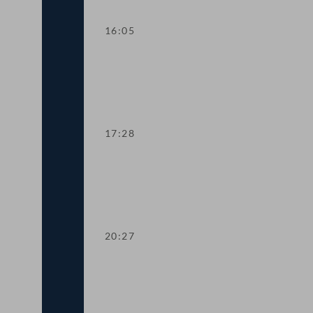
16:05
Dringliche Anfrage an Finanzminister 
17:28
Dringliche Anfrage an Landwirtschaftsm
20:27
TOP 14-15 Qualifikationsnachweise in