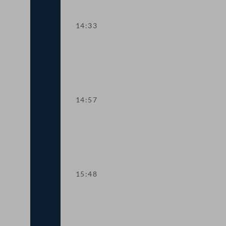
14:33
TOP 10 Fristverlängerung für Langfris
14:57
TOP 11-13 Änderungen im Medizinpr
15:48
TOP 14-15 Qualifikationsnachweise in