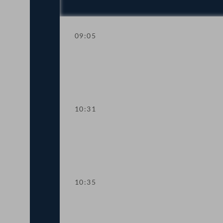
09:05
Aktuelle Stunde mit Vizekanzler und S
10:31
Präsidium
10:35
TOP 1 Klarstellung im Ausschreibungs