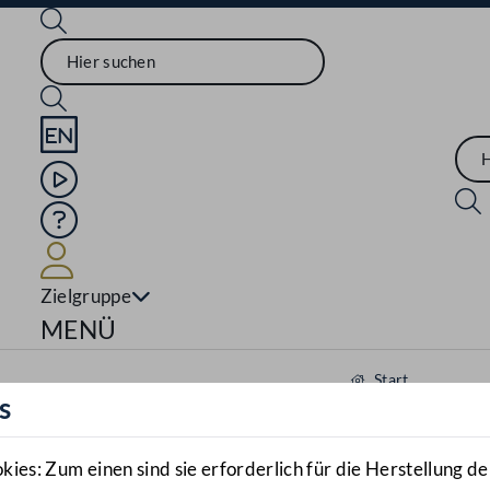
Sprache English
Mediathek
Hilfe
Benutzer
Zielgruppe
Navigationsmenü öffnen
MENÜ
Start
s
Aktuelles
Mediathek
es: Zum einen sind sie erforderlich für die Herstellung de