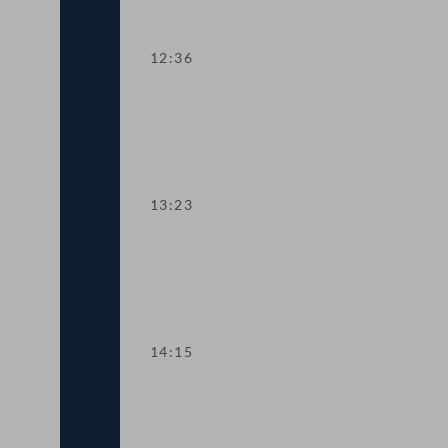
12:36
TOP 5 Ausweitung des Härtefallfonds a
13:23
TOP 6-8 COVID-19: Maßnahmen in den 
14:15
TOP 9 Freistellung schwangerer Beschä