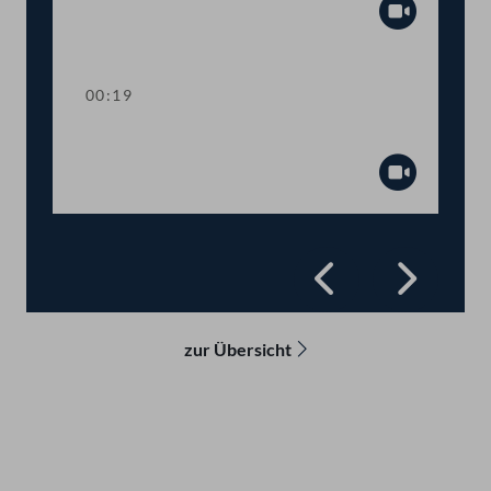
Abspiel
00:19
Präsidium
Abspiel
Zurück
Vorwä
zur Übersicht
Kontakt