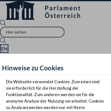
Sprache English
Mediathek
Hinweise zu Cookies
Hilfe
Benutzer
Die Webseite verwendet Cookies: Zum einen sind
Zielgruppe
sie erforderlich für die Herstellung der
Navigationsmenü öffnen
MENÜ
Funktionalität. Zum anderen werden sie für die
anonyme Analyse der Nutzung verarbeitet. Cookies
zu Analysezwecken werden nur mit Ihrem
Sprache En
Mediathek