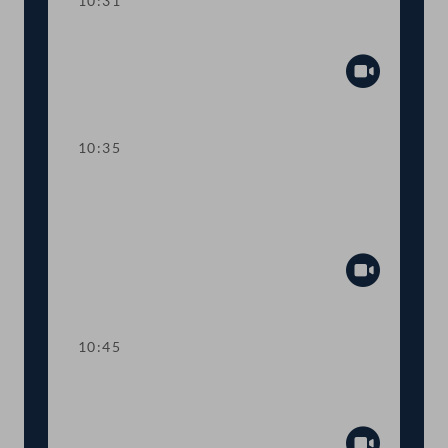
10:31
Präsidium
Abspiel
10:35
TOP 1 Klarstellung im
Ausschreibungsgesetz für mehr
Transparenz
Abspiel
10:45
TOP 2 Aufstockung von COVID-19-
Fördertöpfen für KünstlerInnen