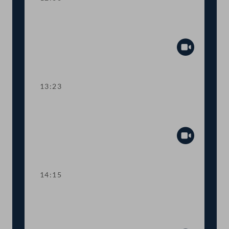
TOP 5 Ausweitung des Härtefallfonds
auf touristische VermieterInnen
Abspiel
13:23
TOP 6-8 COVID-19: Maßnahmen in
den Bereichen Arbeit und Wirtschaft
Abspiel
14:15
TOP 9 Freistellung schwangerer
Beschäftigter in Berufen mit
Körperkontakt