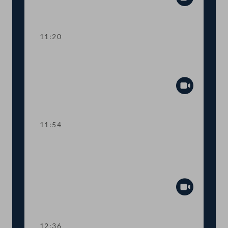
Abspiel
11:20
TOP 3 EU-Vorhaben 2021 für Kunst,
Kultur, Öffentlicher Dienst und Sport
Abspiel
11:54
TOP 4 Fördermittel zur Absicherung
des österreichisch-jüdischen
Kulturerbes
Abspiel
12:36