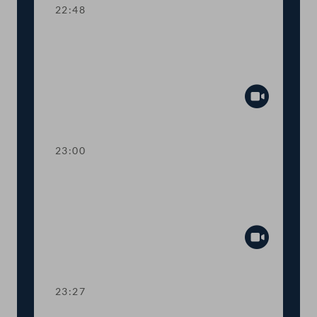
22:48
TOP 24 Bestellung und Abberufung
von Kommissionsmitgliedern der
Volksanwaltschaft
Abspiel
23:00
TOP 25 Initiative gegen Förderung von
Glyphosatprodukten im Rahmen der
GAP
Abspiel
23:27