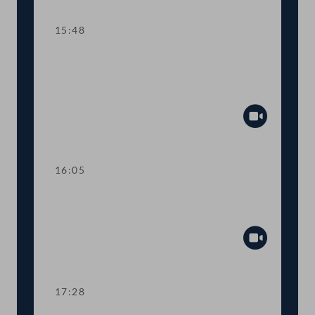
15:48
TOP 14-15 Qualifikationsnachweise in
Gesundheitsberufen, Digitale
Sammelurkunde
Abspiel
16:05
Dringliche Anfrage an Finanzminister
Gernot Blümel
Abspiel
17:28