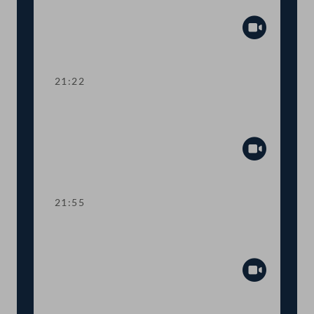
Zuschuss Testkosten
Abspiel
21:22
TOP 19-20 Amtssitzgesetz, Änderung
des Rotkreuzgesetzes
Abspiel
21:55
TOP 21-23 Berichte zur Außen- und
Europapolitik, EU-Vorhaben 2021
Abspiel