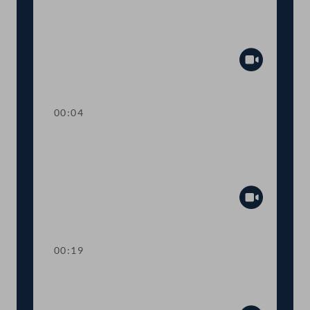
TOP 26 Einbeziehung von Ländern und
Gemeinden beim humanitären
Bleibereicht
Abspiel
00:04
TOP 27 Initiative zur raschen
Umsetzung des
Tierschutzvolksbegehrens
Abspiel
00:19
TOP 28 Wahl von
Ausschussmitgliedern