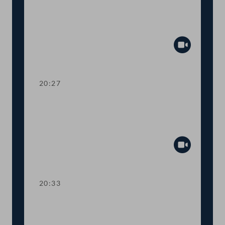
Dringliche Anfrage an
Landwirtschaftsministerin Elisabeth
Köstinger
Abspiel
20:27
TOP 14-15 Qualifikationsnachweise in
Gesundheitsberufen, Digitale
Sammelurkunde
Abspiel
20:33
TOP 16-18 COVID-19: Steuerliche
Sonderregeln, Homeoffice-Paket,