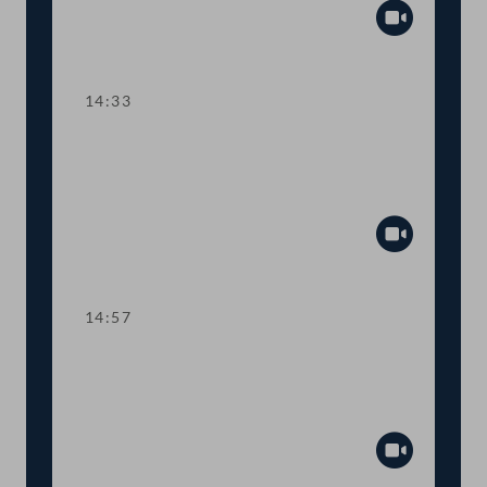
Abspiel
14:33
TOP 10 Fristverlängerung für
Langfristgutachten der
Alterssicherungskommission
Abspiel
14:57
TOP 11-13 Änderungen im
Medizinproduktegesetz und von
COVID-Bestimmungen
Abspiel