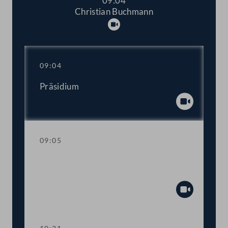
09:04
Christian Buchmann
Abspielen
09:04
Präsidium
Abspiel
09:05
Aktuelle Stunde mit Vizekanzler und
Sportminister Werner Kogler
Abspiel