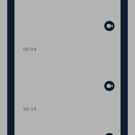
TOP 26 Einbeziehung von Ländern und
Gemeinden beim humanitären
Bleibereicht
Abspiel
00:04
TOP 27 Initiative zur raschen
Umsetzung des
Tierschutzvolksbegehrens
Abspiel
00:19
TOP 28 Wahl von
Ausschussmitgliedern