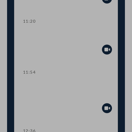
Abspiel
11:20
TOP 3 EU-Vorhaben 2021 für Kunst,
Kultur, Öffentlicher Dienst und Sport
Abspiel
11:54
TOP 4 Fördermittel zur Absicherung
des österreichisch-jüdischen
Kulturerbes
Abspiel
12:36