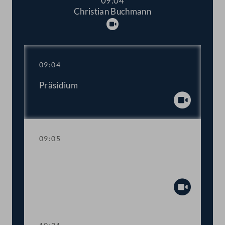
09:04
Christian Buchmann
Abspielen
09:04
Präsidium
Abspiel
09:05
Aktuelle Stunde mit Vizekanzler und
Sportminister Werner Kogler
Abspiel