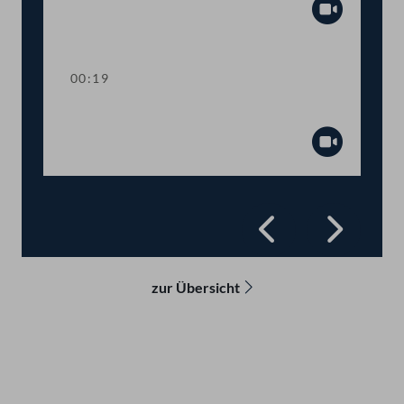
Abspiel
00:19
Präsidium
Abspiel
Zurück
Vorwä
zur Übersicht
Kontakt