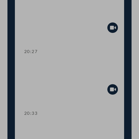
Dringliche Anfrage an
Landwirtschaftsministerin Elisabeth
Köstinger
Abspiel
20:27
TOP 14-15 Qualifikationsnachweise in
Gesundheitsberufen, Digitale
Sammelurkunde
Abspiel
20:33
TOP 16-18 COVID-19: Steuerliche
Sonderregeln, Homeoffice-Paket,