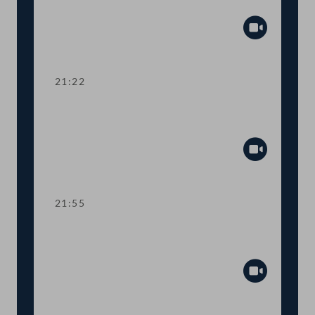
Zuschuss Testkosten
Abspiel
21:22
TOP 19-20 Amtssitzgesetz, Änderung
des Rotkreuzgesetzes
Abspiel
21:55
TOP 21-23 Berichte zur Außen- und
Europapolitik, EU-Vorhaben 2021
Abspiel