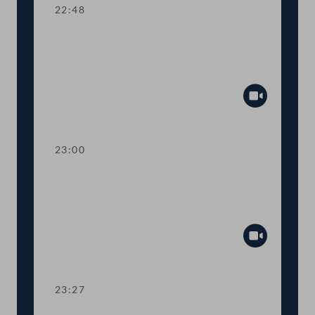
22:48
TOP 24 Bestellung und Abberufung
von Kommissionsmitgliedern der
Volksanwaltschaft
Abspiel
23:00
TOP 25 Initiative gegen Förderung von
Glyphosatprodukten im Rahmen der
GAP
Abspiel
23:27