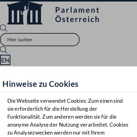
Sprache English
Mediathek
Hinweise zu Cookies
Hilfe
Benutzer
Die Webseite verwendet Cookies: Zum einen sind
Zielgruppe
sie erforderlich für die Herstellung der
Navigationsmenü öffnen
MENÜ
Funktionalität. Zum anderen werden sie für die
anonyme Analyse der Nutzung verarbeitet. Cookies
zu Analysezwecken werden nur mit Ihrem
Sprache En
Mediathek