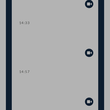
Abspiel
14:33
TOP 10 Fristverlängerung für
Langfristgutachten der
Alterssicherungskommission
Abspiel
14:57
TOP 11-13 Änderungen im
Medizinproduktegesetz und von
COVID-Bestimmungen
Abspiel