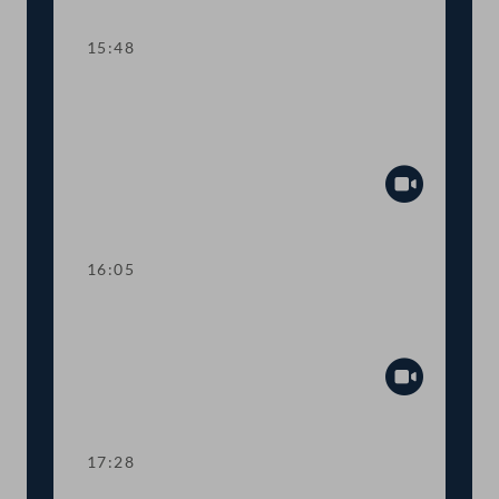
15:48
TOP 14-15 Qualifikationsnachweise in
Gesundheitsberufen, Digitale
Sammelurkunde
Abspiel
16:05
Dringliche Anfrage an Finanzminister
Gernot Blümel
Abspiel
17:28