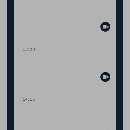
TOP 5 Ausweitung des Härtefallfonds
auf touristische VermieterInnen
Abspiel
13:23
TOP 6-8 COVID-19: Maßnahmen in
den Bereichen Arbeit und Wirtschaft
Abspiel
14:15
TOP 9 Freistellung schwangerer
Beschäftigter in Berufen mit
Körperkontakt