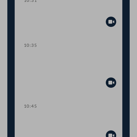
10:31
Präsidium
Abspiel
10:35
TOP 1 Klarstellung im
Ausschreibungsgesetz für mehr
Transparenz
Abspiel
10:45
TOP 2 Aufstockung von COVID-19-
Fördertöpfen für KünstlerInnen