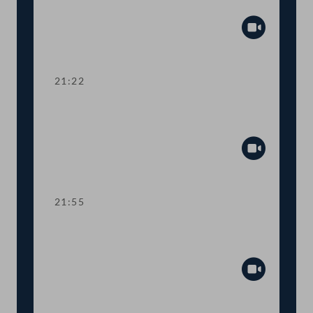
Zuschuss Testkosten
Abspiel
21:22
TOP 19-20 Amtssitzgesetz, Änderung
des Rotkreuzgesetzes
Abspiel
21:55
TOP 21-23 Berichte zur Außen- und
Europapolitik, EU-Vorhaben 2021
Abspiel