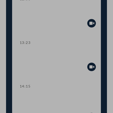
TOP 5 Ausweitung des Härtefallfonds
auf touristische VermieterInnen
Abspiel
13:23
TOP 6-8 COVID-19: Maßnahmen in
den Bereichen Arbeit und Wirtschaft
Abspiel
14:15
TOP 9 Freistellung schwangerer
Beschäftigter in Berufen mit
Körperkontakt