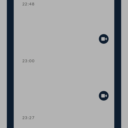
22:48
TOP 24 Bestellung und Abberufung
von Kommissionsmitgliedern der
Volksanwaltschaft
Abspiel
23:00
TOP 25 Initiative gegen Förderung von
Glyphosatprodukten im Rahmen der
GAP
Abspiel
23:27