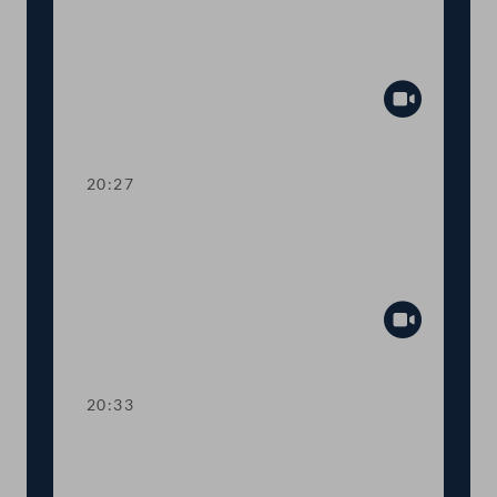
Dringliche Anfrage an
Landwirtschaftsministerin Elisabeth
Köstinger
Abspiel
20:27
TOP 14-15 Qualifikationsnachweise in
Gesundheitsberufen, Digitale
Sammelurkunde
Abspiel
20:33
TOP 16-18 COVID-19: Steuerliche
Sonderregeln, Homeoffice-Paket,