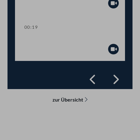
Abspiel
00:19
Präsidium
Abspiel
Zurück
Vorwä
zur Übersicht
Kontakt