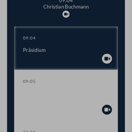
09:04
Christian Buchmann
Abspielen
09:04
Präsidium
Abspiel
09:05
Aktuelle Stunde mit Vizekanzler und
Sportminister Werner Kogler
Abspiel