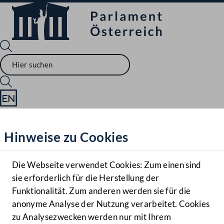
Sprache English
Mediathek
Hinweise zu Cookies
Hilfe
Benutzer
Die Webseite verwendet Cookies: Zum einen sind
Zielgruppe
sie erforderlich für die Herstellung der
Navigationsmenü öffnen
MENÜ
Funktionalität. Zum anderen werden sie für die
anonyme Analyse der Nutzung verarbeitet. Cookies
zu Analysezwecken werden nur mit Ihrem
Sprache En
Mediathek