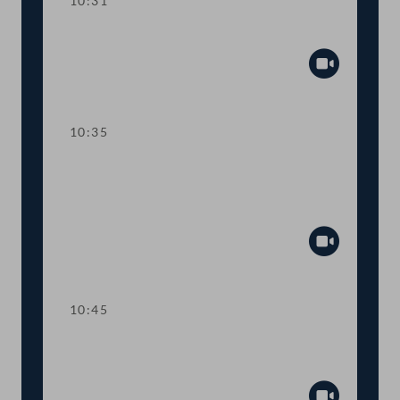
10:31
Präsidium
Abspiel
10:35
TOP 1 Klarstellung im
Ausschreibungsgesetz für mehr
Transparenz
Abspiel
10:45
TOP 2 Aufstockung von COVID-19-
Fördertöpfen für KünstlerInnen