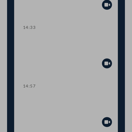
Abspiel
14:33
TOP 10 Fristverlängerung für
Langfristgutachten der
Alterssicherungskommission
Abspiel
14:57
TOP 11-13 Änderungen im
Medizinproduktegesetz und von
COVID-Bestimmungen
Abspiel