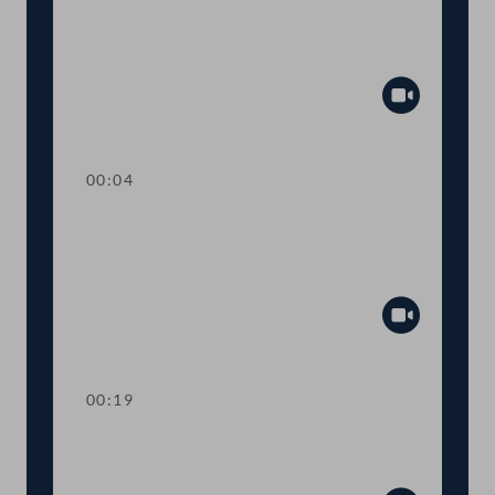
TOP 26 Einbeziehung von Ländern und
Gemeinden beim humanitären
Bleibereicht
Abspiel
00:04
TOP 27 Initiative zur raschen
Umsetzung des
Tierschutzvolksbegehrens
Abspiel
00:19
TOP 28 Wahl von
Ausschussmitgliedern