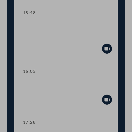
15:48
TOP 14-15 Qualifikationsnachweise in
Gesundheitsberufen, Digitale
Sammelurkunde
Abspiel
16:05
Dringliche Anfrage an Finanzminister
Gernot Blümel
Abspiel
17:28