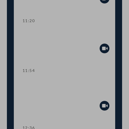
Abspiel
11:20
TOP 3 EU-Vorhaben 2021 für Kunst,
Kultur, Öffentlicher Dienst und Sport
Abspiel
11:54
TOP 4 Fördermittel zur Absicherung
des österreichisch-jüdischen
Kulturerbes
Abspiel
12:36