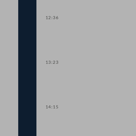
12:36
TOP 5 Ausweitung des Härtefallfonds a
13:23
TOP 6-8 COVID-19: Maßnahmen in den 
14:15
TOP 9 Freistellung schwangerer Beschä