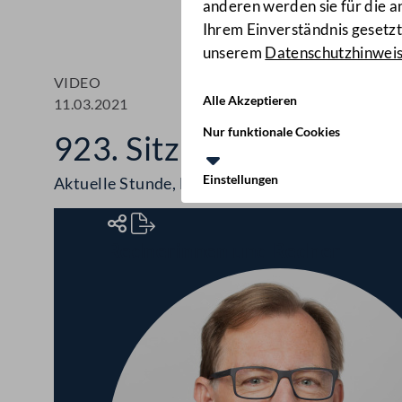
anderen werden sie für die 
Ihrem Einverständnis gesetzt.
unserem
Datenschutzhinwei
VIDEO
Alle Akzeptieren
11.03.2021
Nur funktionale Cookies
923. Sitzung des Bunde
Einstellungen
Aktuelle Stunde, Berichte, COVID-19-Maßna
Rednerinnen und Redner