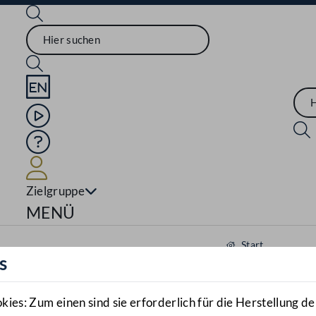
Sprache English
Mediathek
Hilfe
Benutzer
Zielgruppe
Navigationsmenü öffnen
MENÜ
Start
s
Aktuelles
Mediathek
es: Zum einen sind sie erforderlich für die Herstellung de