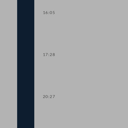
16:05
Dringliche Anfrage an Finanzminister 
17:28
Dringliche Anfrage an Landwirtschaftsm
20:27
TOP 14-15 Qualifikationsnachweise in