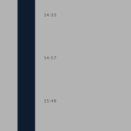
14:33
TOP 10 Fristverlängerung für Langfris
14:57
TOP 11-13 Änderungen im Medizinpr
15:48
TOP 14-15 Qualifikationsnachweise in