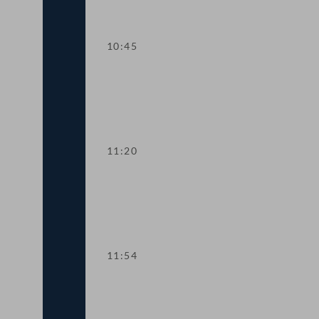
10:45
TOP 2 Aufstockung von COVID-19-Förd
11:20
TOP 3 EU-Vorhaben 2021 für Kunst, Kul
11:54
TOP 4 Fördermittel zur Absicherung de