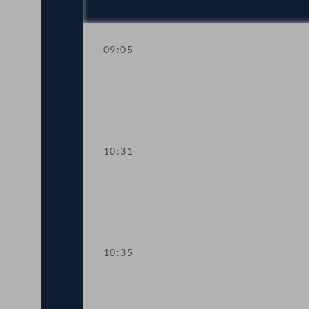
09:05
Aktuelle Stunde mit Vizekanzler und S
10:31
Präsidium
10:35
TOP 1 Klarstellung im Ausschreibungs