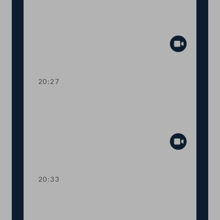
Dringliche Anfrage an
Landwirtschaftsministerin Elisabeth
Köstinger
Abspiel
20:27
TOP 14-15 Qualifikationsnachweise in
Gesundheitsberufen, Digitale
Sammelurkunde
Abspiel
20:33
TOP 16-18 COVID-19: Steuerliche
Sonderregeln, Homeoffice-Paket,