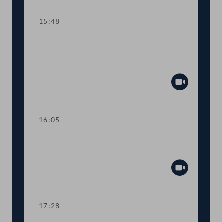
15:48
TOP 14-15 Qualifikationsnachweise in
Gesundheitsberufen, Digitale
Sammelurkunde
Abspiel
16:05
Dringliche Anfrage an Finanzminister
Gernot Blümel
Abspiel
17:28