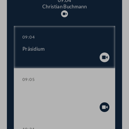
09:04
Christian Buchmann
Abspielen
09:04
Präsidium
Abspiel
09:05
Aktuelle Stunde mit Vizekanzler und
Sportminister Werner Kogler
Abspiel