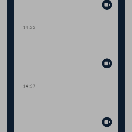
Abspiel
14:33
TOP 10 Fristverlängerung für
Langfristgutachten der
Alterssicherungskommission
Abspiel
14:57
TOP 11-13 Änderungen im
Medizinproduktegesetz und von
COVID-Bestimmungen
Abspiel