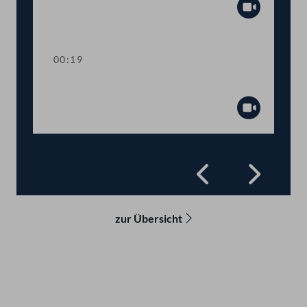
Abspiel
00:19
Präsidium
Abspiel
Zurück
Vorwä
zur Übersicht
Kontakt