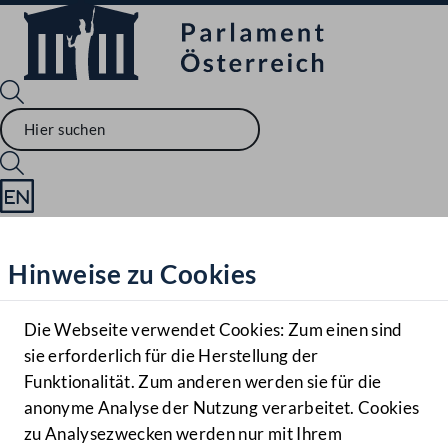
Sprache English
Mediathek
Hinweise zu Cookies
Hilfe
Benutzer
Die Webseite verwendet Cookies: Zum einen sind
Zielgruppe
sie erforderlich für die Herstellung der
Navigationsmenü öffnen
MENÜ
Funktionalität. Zum anderen werden sie für die
anonyme Analyse der Nutzung verarbeitet. Cookies
zu Analysezwecken werden nur mit Ihrem
Sprache En
Mediathek