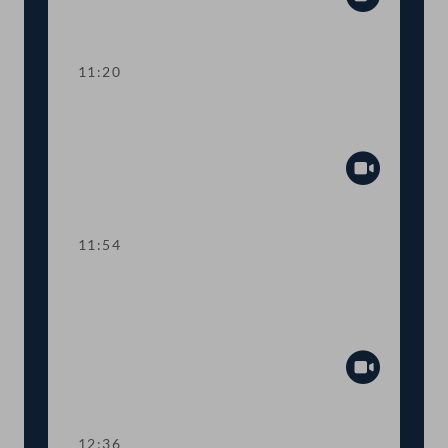
Abspiel
11:20
TOP 3 EU-Vorhaben 2021 für Kunst,
Kultur, Öffentlicher Dienst und Sport
Abspiel
11:54
TOP 4 Fördermittel zur Absicherung
des österreichisch-jüdischen
Kulturerbes
Abspiel
12:36