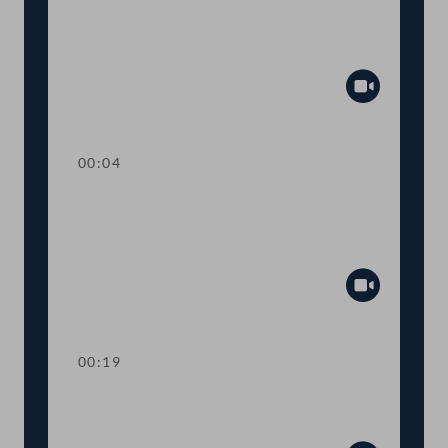
TOP 26 Einbeziehung von Ländern und
Gemeinden beim humanitären
Bleibereicht
Abspiel
00:04
TOP 27 Initiative zur raschen
Umsetzung des
Tierschutzvolksbegehrens
Abspiel
00:19
TOP 28 Wahl von
Ausschussmitgliedern