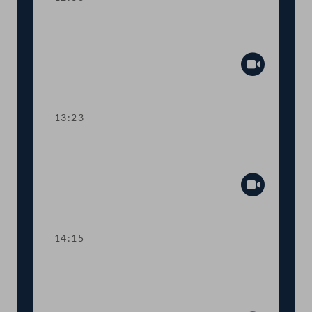
TOP 5 Ausweitung des Härtefallfonds
auf touristische VermieterInnen
Abspiel
13:23
TOP 6-8 COVID-19: Maßnahmen in
den Bereichen Arbeit und Wirtschaft
Abspiel
14:15
TOP 9 Freistellung schwangerer
Beschäftigter in Berufen mit
Körperkontakt