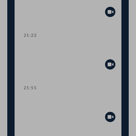
Zuschuss Testkosten
Abspiel
21:22
TOP 19-20 Amtssitzgesetz, Änderung
des Rotkreuzgesetzes
Abspiel
21:55
TOP 21-23 Berichte zur Außen- und
Europapolitik, EU-Vorhaben 2021
Abspiel