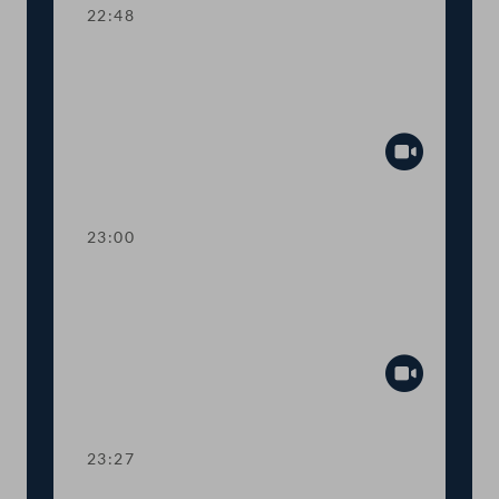
22:48
TOP 24 Bestellung und Abberufung
von Kommissionsmitgliedern der
Volksanwaltschaft
Abspiel
23:00
TOP 25 Initiative gegen Förderung von
Glyphosatprodukten im Rahmen der
GAP
Abspiel
23:27