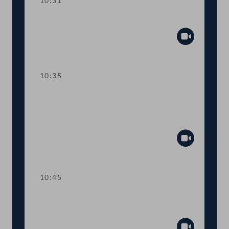
10:31
Präsidium
Abspiel
10:35
TOP 1 Klarstellung im
Ausschreibungsgesetz für mehr
Transparenz
Abspiel
10:45
TOP 2 Aufstockung von COVID-19-
Fördertöpfen für KünstlerInnen