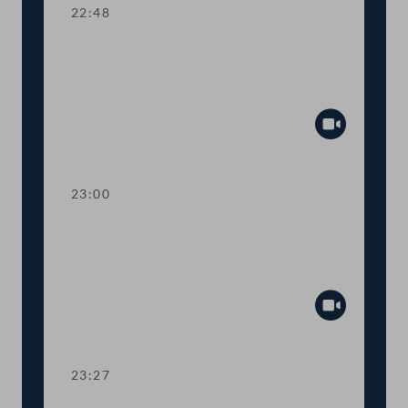
22:48
TOP 24 Bestellung und Abberufung
von Kommissionsmitgliedern der
Volksanwaltschaft
Abspiel
23:00
TOP 25 Initiative gegen Förderung von
Glyphosatprodukten im Rahmen der
GAP
Abspiel
23:27