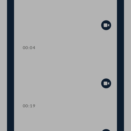
TOP 26 Einbeziehung von Ländern und
Gemeinden beim humanitären
Bleibereicht
Abspiel
00:04
TOP 27 Initiative zur raschen
Umsetzung des
Tierschutzvolksbegehrens
Abspiel
00:19
TOP 28 Wahl von
Ausschussmitgliedern