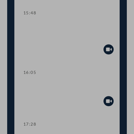
15:48
TOP 14-15 Qualifikationsnachweise in
Gesundheitsberufen, Digitale
Sammelurkunde
Abspiel
16:05
Dringliche Anfrage an Finanzminister
Gernot Blümel
Abspiel
17:28