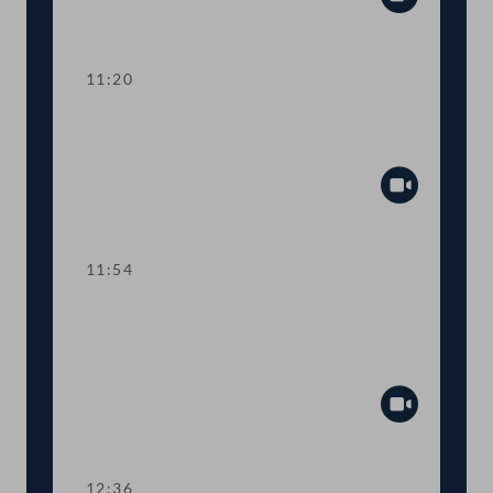
Abspiel
11:20
TOP 3 EU-Vorhaben 2021 für Kunst,
Kultur, Öffentlicher Dienst und Sport
Abspiel
11:54
TOP 4 Fördermittel zur Absicherung
des österreichisch-jüdischen
Kulturerbes
Abspiel
12:36