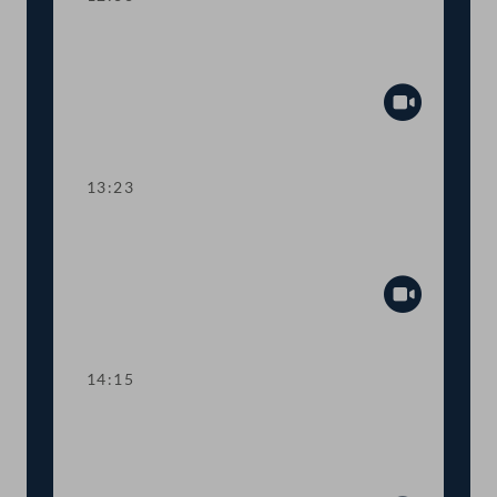
TOP 5 Ausweitung des Härtefallfonds
auf touristische VermieterInnen
Abspiel
13:23
TOP 6-8 COVID-19: Maßnahmen in
den Bereichen Arbeit und Wirtschaft
Abspiel
14:15
TOP 9 Freistellung schwangerer
Beschäftigter in Berufen mit
Körperkontakt