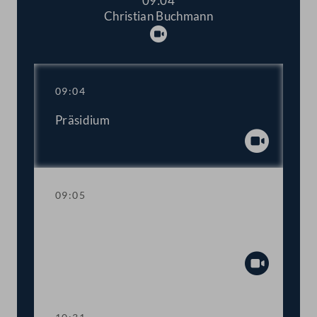
09:04
Christian Buchmann
Abspielen
09:04
Präsidium
Abspiel
09:05
Aktuelle Stunde mit Vizekanzler und
Sportminister Werner Kogler
Abspiel