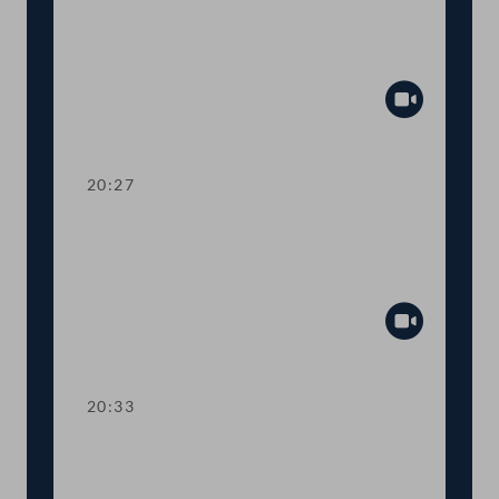
Dringliche Anfrage an
Landwirtschaftsministerin Elisabeth
Köstinger
Abspiel
20:27
TOP 14-15 Qualifikationsnachweise in
Gesundheitsberufen, Digitale
Sammelurkunde
Abspiel
20:33
TOP 16-18 COVID-19: Steuerliche
Sonderregeln, Homeoffice-Paket,