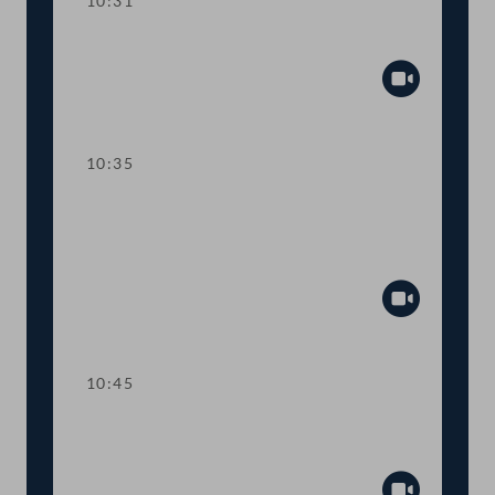
10:31
Präsidium
Abspiel
10:35
TOP 1 Klarstellung im
Ausschreibungsgesetz für mehr
Transparenz
Abspiel
10:45
TOP 2 Aufstockung von COVID-19-
Fördertöpfen für KünstlerInnen