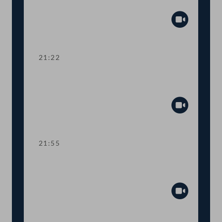
Zuschuss Testkosten
Abspiel
21:22
TOP 19-20 Amtssitzgesetz, Änderung
des Rotkreuzgesetzes
Abspiel
21:55
TOP 21-23 Berichte zur Außen- und
Europapolitik, EU-Vorhaben 2021
Abspiel