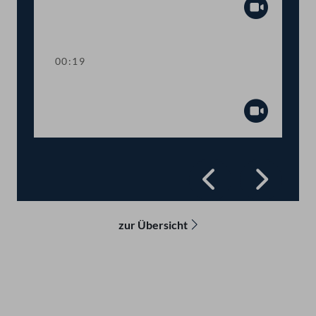
Abspiel
00:19
Präsidium
Abspiel
Zurück
Vorwä
zur Übersicht
Kontakt