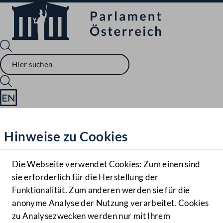
Sprache English
Mediathek
Hinweise zu Cookies
Hilfe
Benutzer
Die Webseite verwendet Cookies: Zum einen sind
Zielgruppe
sie erforderlich für die Herstellung der
Navigationsmenü öffnen
MENÜ
Funktionalität. Zum anderen werden sie für die
anonyme Analyse der Nutzung verarbeitet. Cookies
zu Analysezwecken werden nur mit Ihrem
Sprache En
Mediathek