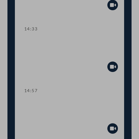
Abspiel
14:33
TOP 10 Fristverlängerung für
Langfristgutachten der
Alterssicherungskommission
Abspiel
14:57
TOP 11-13 Änderungen im
Medizinproduktegesetz und von
COVID-Bestimmungen
Abspiel