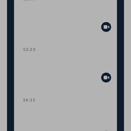
TOP 5 Ausweitung des Härtefallfonds
auf touristische VermieterInnen
Abspiel
13:23
TOP 6-8 COVID-19: Maßnahmen in
den Bereichen Arbeit und Wirtschaft
Abspiel
14:15
TOP 9 Freistellung schwangerer
Beschäftigter in Berufen mit
Körperkontakt