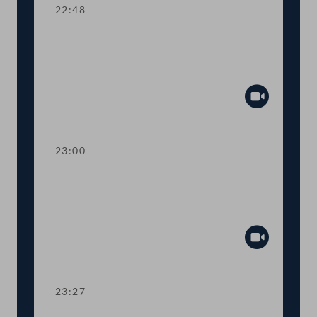
22:48
TOP 24 Bestellung und Abberufung
von Kommissionsmitgliedern der
Volksanwaltschaft
Abspiel
23:00
TOP 25 Initiative gegen Förderung von
Glyphosatprodukten im Rahmen der
GAP
Abspiel
23:27