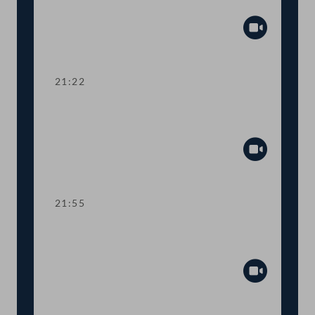
Zuschuss Testkosten
Abspiel
21:22
TOP 19-20 Amtssitzgesetz, Änderung
des Rotkreuzgesetzes
Abspiel
21:55
TOP 21-23 Berichte zur Außen- und
Europapolitik, EU-Vorhaben 2021
Abspiel