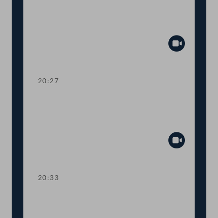
Dringliche Anfrage an
Landwirtschaftsministerin Elisabeth
Köstinger
Abspiel
20:27
TOP 14-15 Qualifikationsnachweise in
Gesundheitsberufen, Digitale
Sammelurkunde
Abspiel
20:33
TOP 16-18 COVID-19: Steuerliche
Sonderregeln, Homeoffice-Paket,