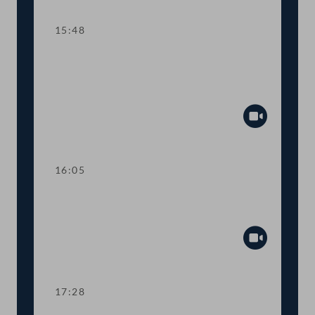
15:48
TOP 14-15 Qualifikationsnachweise in
Gesundheitsberufen, Digitale
Sammelurkunde
Abspiel
16:05
Dringliche Anfrage an Finanzminister
Gernot Blümel
Abspiel
17:28