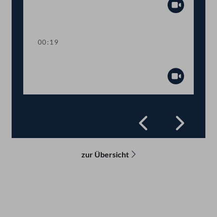
Abspiel
00:19
Präsidium
Abspiel
Zurück
Vorwä
zur Übersicht
Kontakt