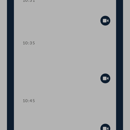
10:31
Präsidium
Abspiel
10:35
TOP 1 Klarstellung im
Ausschreibungsgesetz für mehr
Transparenz
Abspiel
10:45
TOP 2 Aufstockung von COVID-19-
Fördertöpfen für KünstlerInnen