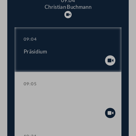
09:04
Christian Buchmann
Abspielen
09:04
Präsidium
Abspiel
09:05
Aktuelle Stunde mit Vizekanzler und
Sportminister Werner Kogler
Abspiel