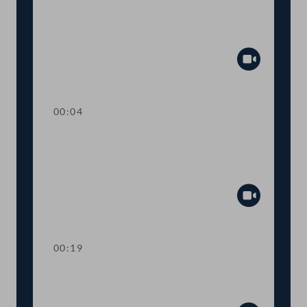
TOP 26 Einbeziehung von Ländern und
Gemeinden beim humanitären
Bleibereicht
Abspiel
00:04
TOP 27 Initiative zur raschen
Umsetzung des
Tierschutzvolksbegehrens
Abspiel
00:19
TOP 28 Wahl von
Ausschussmitgliedern