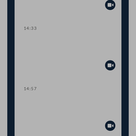
Abspiel
14:33
TOP 10 Fristverlängerung für
Langfristgutachten der
Alterssicherungskommission
Abspiel
14:57
TOP 11-13 Änderungen im
Medizinproduktegesetz und von
COVID-Bestimmungen
Abspiel