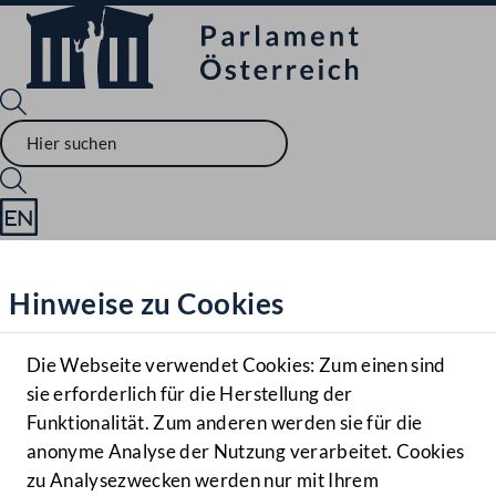
Sprache English
Mediathek
Hinweise zu Cookies
Hilfe
Benutzer
Die Webseite verwendet Cookies: Zum einen sind
Zielgruppe
sie erforderlich für die Herstellung der
Navigationsmenü öffnen
MENÜ
Funktionalität. Zum anderen werden sie für die
anonyme Analyse der Nutzung verarbeitet. Cookies
zu Analysezwecken werden nur mit Ihrem
Sprache En
Mediathek