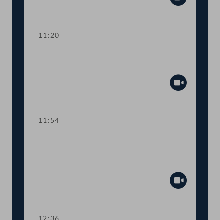
Abspiel
11:20
TOP 3 EU-Vorhaben 2021 für Kunst,
Kultur, Öffentlicher Dienst und Sport
Abspiel
11:54
TOP 4 Fördermittel zur Absicherung
des österreichisch-jüdischen
Kulturerbes
Abspiel
12:36