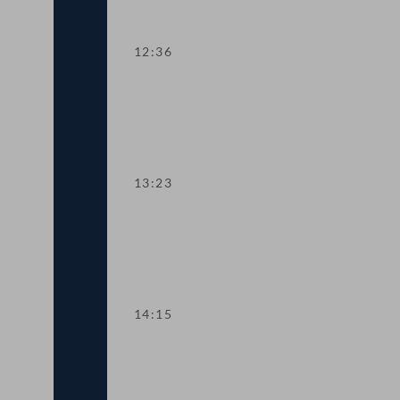
12:36
TOP 5 Ausweitung des Härtefallfonds a
13:23
TOP 6-8 COVID-19: Maßnahmen in den 
14:15
TOP 9 Freistellung schwangerer Beschä