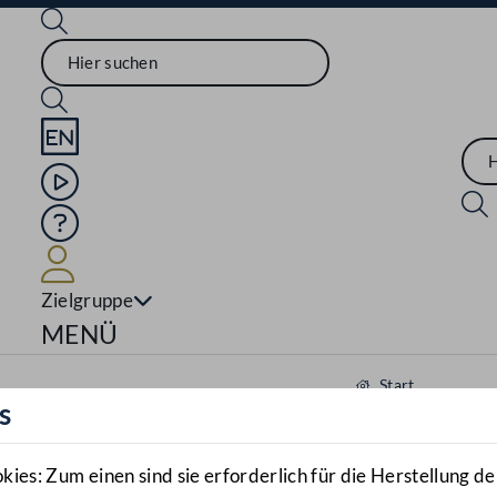
Sprache English
Mediathek
Hilfe
Benutzer
Zielgruppe
Navigationsmenü öffnen
MENÜ
Start
s
Aktuelles
Mediathek
es: Zum einen sind sie erforderlich für die Herstellung de