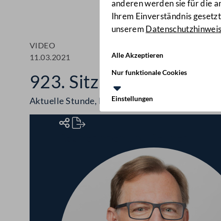
anderen werden sie für die 
Ihrem Einverständnis gesetzt.
unserem
Datenschutzhinwei
VIDEO
Alle Akzeptieren
11.03.2021
Nur funktionale Cookies
923. Sitzung des Bunde
Einstellungen
Aktuelle Stunde, Berichte, COVID-19-Maßna
Rednerinnen und Redner