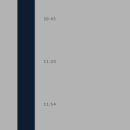
10:45
TOP 2 Aufstockung von COVID-19-Förd
11:20
TOP 3 EU-Vorhaben 2021 für Kunst, Kul
11:54
TOP 4 Fördermittel zur Absicherung de