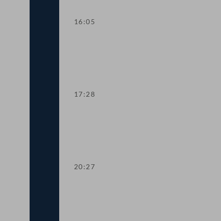
16:05
Dringliche Anfrage an Finanzminister 
17:28
Dringliche Anfrage an Landwirtschaftsm
20:27
TOP 14-15 Qualifikationsnachweise in