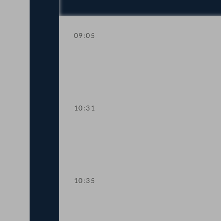
09:05
Aktuelle Stunde mit Vizekanzler und S
10:31
Präsidium
10:35
TOP 1 Klarstellung im Ausschreibungs