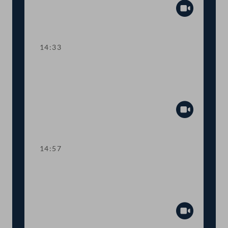
Abspiel
14:33
TOP 10 Fristverlängerung für
Langfristgutachten der
Alterssicherungskommission
Abspiel
14:57
TOP 11-13 Änderungen im
Medizinproduktegesetz und von
COVID-Bestimmungen
Abspiel