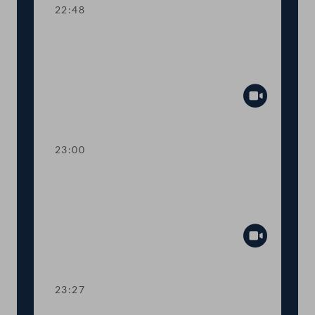
22:48
TOP 24 Bestellung und Abberufung
von Kommissionsmitgliedern der
Volksanwaltschaft
Abspiel
23:00
TOP 25 Initiative gegen Förderung von
Glyphosatprodukten im Rahmen der
GAP
Abspiel
23:27