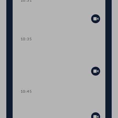
10:31
Präsidium
Abspiel
10:35
TOP 1 Klarstellung im
Ausschreibungsgesetz für mehr
Transparenz
Abspiel
10:45
TOP 2 Aufstockung von COVID-19-
Fördertöpfen für KünstlerInnen