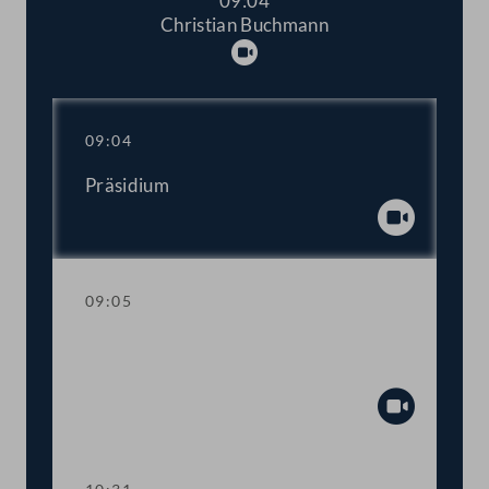
09:04
Christian Buchmann
Abspielen
09:04
Präsidium
Abspiel
09:05
Aktuelle Stunde mit Vizekanzler und
Sportminister Werner Kogler
Abspiel