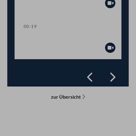
Abspiel
00:19
Präsidium
Abspiel
Zurück
Vorwä
zur Übersicht
Kontakt