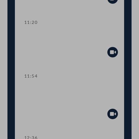
Abspiel
11:20
TOP 3 EU-Vorhaben 2021 für Kunst,
Kultur, Öffentlicher Dienst und Sport
Abspiel
11:54
TOP 4 Fördermittel zur Absicherung
des österreichisch-jüdischen
Kulturerbes
Abspiel
12:36