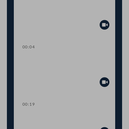
TOP 26 Einbeziehung von Ländern und
Gemeinden beim humanitären
Bleibereicht
Abspiel
00:04
TOP 27 Initiative zur raschen
Umsetzung des
Tierschutzvolksbegehrens
Abspiel
00:19
TOP 28 Wahl von
Ausschussmitgliedern