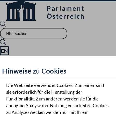
Sprache English
Mediathek
Hinweise zu Cookies
Hilfe
Benutzer
Die Webseite verwendet Cookies: Zum einen sind
Zielgruppe
sie erforderlich für die Herstellung der
Navigationsmenü öffnen
MENÜ
Funktionalität. Zum anderen werden sie für die
anonyme Analyse der Nutzung verarbeitet. Cookies
zu Analysezwecken werden nur mit Ihrem
Sprache En
Mediathek