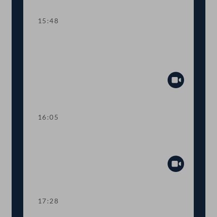
15:48
TOP 14-15 Qualifikationsnachweise in
Gesundheitsberufen, Digitale
Sammelurkunde
Abspiel
16:05
Dringliche Anfrage an Finanzminister
Gernot Blümel
Abspiel
17:28