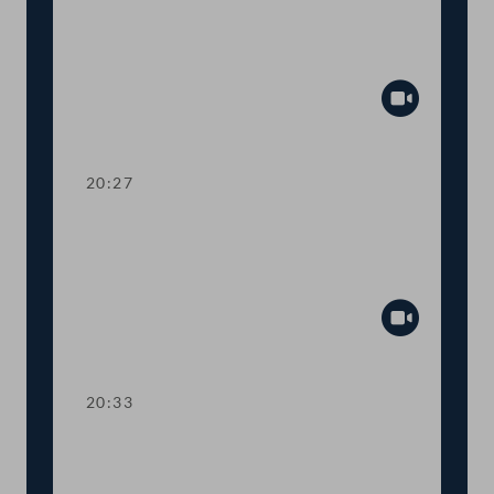
Dringliche Anfrage an
Landwirtschaftsministerin Elisabeth
Köstinger
Abspiel
20:27
TOP 14-15 Qualifikationsnachweise in
Gesundheitsberufen, Digitale
Sammelurkunde
Abspiel
20:33
TOP 16-18 COVID-19: Steuerliche
Sonderregeln, Homeoffice-Paket,