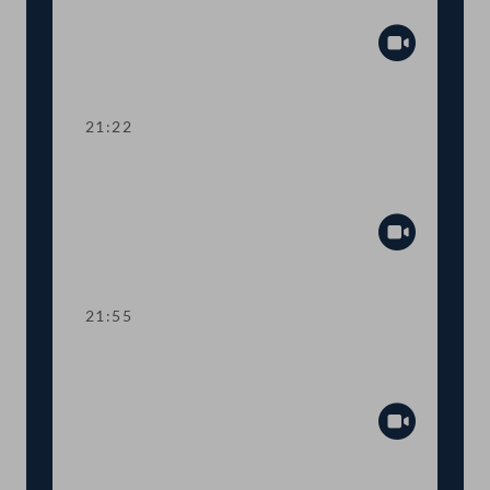
Zuschuss Testkosten
Abspiel
21:22
TOP 19-20 Amtssitzgesetz, Änderung
des Rotkreuzgesetzes
Abspiel
21:55
TOP 21-23 Berichte zur Außen- und
Europapolitik, EU-Vorhaben 2021
Abspiel