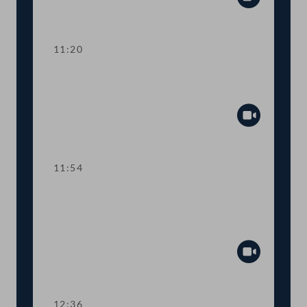
Abspiel
11:20
TOP 3 EU-Vorhaben 2021 für Kunst,
Kultur, Öffentlicher Dienst und Sport
Abspiel
11:54
TOP 4 Fördermittel zur Absicherung
des österreichisch-jüdischen
Kulturerbes
Abspiel
12:36