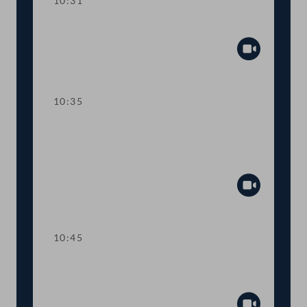
10:31
Präsidium
Abspiel
10:35
TOP 1 Klarstellung im
Ausschreibungsgesetz für mehr
Transparenz
Abspiel
10:45
TOP 2 Aufstockung von COVID-19-
Fördertöpfen für KünstlerInnen