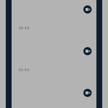
Zuschuss Testkosten
Abspiel
21:22
TOP 19-20 Amtssitzgesetz, Änderung
des Rotkreuzgesetzes
Abspiel
21:55
TOP 21-23 Berichte zur Außen- und
Europapolitik, EU-Vorhaben 2021
Abspiel