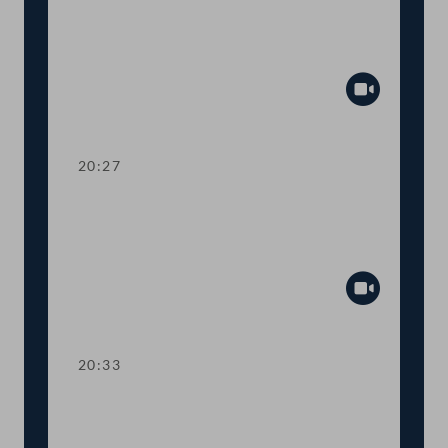
Dringliche Anfrage an
Landwirtschaftsministerin Elisabeth
Köstinger
Abspiel
20:27
TOP 14-15 Qualifikationsnachweise in
Gesundheitsberufen, Digitale
Sammelurkunde
Abspiel
20:33
TOP 16-18 COVID-19: Steuerliche
Sonderregeln, Homeoffice-Paket,