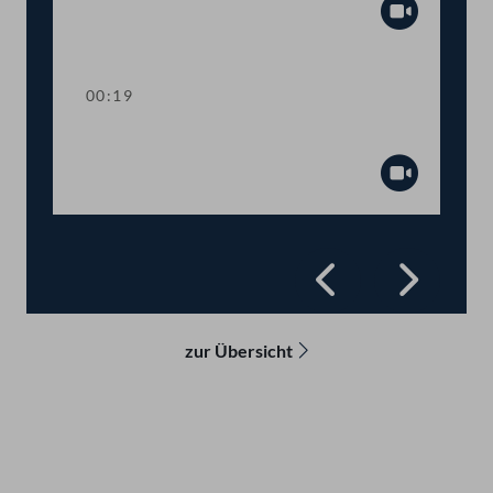
Abspiel
00:19
Präsidium
Abspiel
Zurück
Vorwä
zur Übersicht
Kontakt