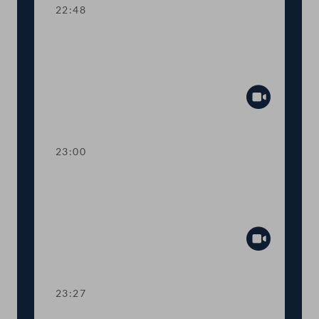
22:48
TOP 24 Bestellung und Abberufung
von Kommissionsmitgliedern der
Volksanwaltschaft
Abspiel
23:00
TOP 25 Initiative gegen Förderung von
Glyphosatprodukten im Rahmen der
GAP
Abspiel
23:27