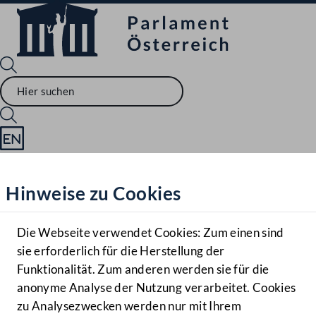
Sprache English
Mediathek
Hinweise zu Cookies
Hilfe
Benutzer
Die Webseite verwendet Cookies: Zum einen sind
Zielgruppe
sie erforderlich für die Herstellung der
Navigationsmenü öffnen
MENÜ
Funktionalität. Zum anderen werden sie für die
anonyme Analyse der Nutzung verarbeitet. Cookies
zu Analysezwecken werden nur mit Ihrem
Sprache En
Mediathek