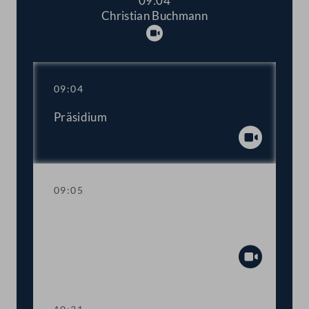
09:04
Christian Buchmann
Abspielen
09:04
Präsidium
Abspiel
09:05
Aktuelle Stunde mit Vizekanzler und
Sportminister Werner Kogler
Abspiel