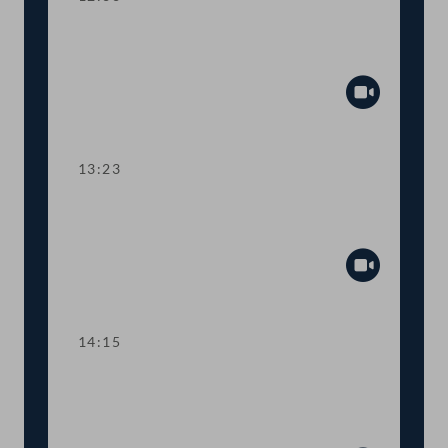
TOP 5 Ausweitung des Härtefallfonds
auf touristische VermieterInnen
Abspiel
13:23
TOP 6-8 COVID-19: Maßnahmen in
den Bereichen Arbeit und Wirtschaft
Abspiel
14:15
TOP 9 Freistellung schwangerer
Beschäftigter in Berufen mit
Körperkontakt