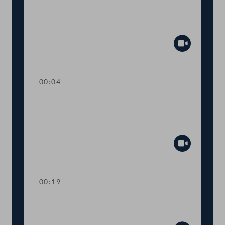
TOP 26 Einbeziehung von Ländern und
Gemeinden beim humanitären
Bleibereicht
Abspiel
00:04
TOP 27 Initiative zur raschen
Umsetzung des
Tierschutzvolksbegehrens
Abspiel
00:19
TOP 28 Wahl von
Ausschussmitgliedern