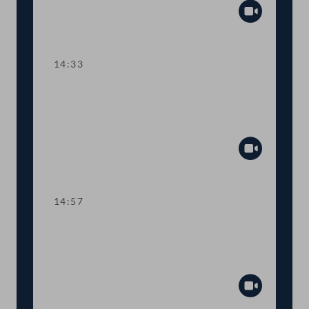
Abspiel
14:33
TOP 10 Fristverlängerung für
Langfristgutachten der
Alterssicherungskommission
Abspiel
14:57
TOP 11-13 Änderungen im
Medizinproduktegesetz und von
COVID-Bestimmungen
Abspiel