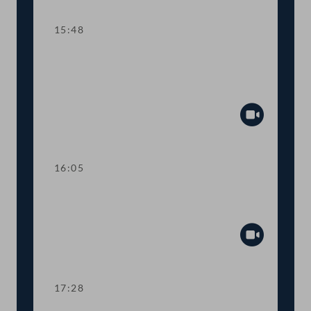
15:48
TOP 14-15 Qualifikationsnachweise in
Gesundheitsberufen, Digitale
Sammelurkunde
Abspiel
16:05
Dringliche Anfrage an Finanzminister
Gernot Blümel
Abspiel
17:28