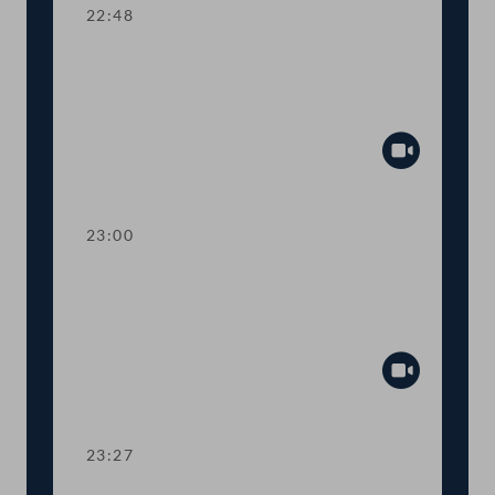
22:48
TOP 24 Bestellung und Abberufung
von Kommissionsmitgliedern der
Volksanwaltschaft
Abspiel
23:00
TOP 25 Initiative gegen Förderung von
Glyphosatprodukten im Rahmen der
GAP
Abspiel
23:27