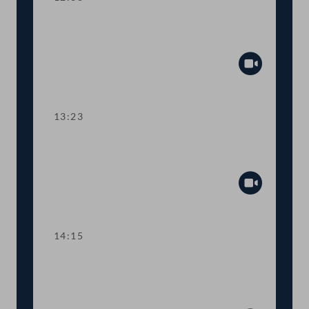
TOP 5 Ausweitung des Härtefallfonds
auf touristische VermieterInnen
Abspiel
13:23
TOP 6-8 COVID-19: Maßnahmen in
den Bereichen Arbeit und Wirtschaft
Abspiel
14:15
TOP 9 Freistellung schwangerer
Beschäftigter in Berufen mit
Körperkontakt