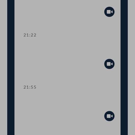
Zuschuss Testkosten
Abspiel
21:22
TOP 19-20 Amtssitzgesetz, Änderung
des Rotkreuzgesetzes
Abspiel
21:55
TOP 21-23 Berichte zur Außen- und
Europapolitik, EU-Vorhaben 2021
Abspiel