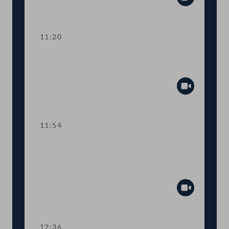
Abspiel
11:20
TOP 3 EU-Vorhaben 2021 für Kunst,
Kultur, Öffentlicher Dienst und Sport
Abspiel
11:54
TOP 4 Fördermittel zur Absicherung
des österreichisch-jüdischen
Kulturerbes
Abspiel
12:36