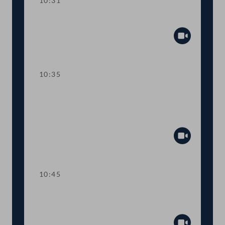
10:31
Präsidium
Abspiel
10:35
TOP 1 Klarstellung im
Ausschreibungsgesetz für mehr
Transparenz
Abspiel
10:45
TOP 2 Aufstockung von COVID-19-
Fördertöpfen für KünstlerInnen