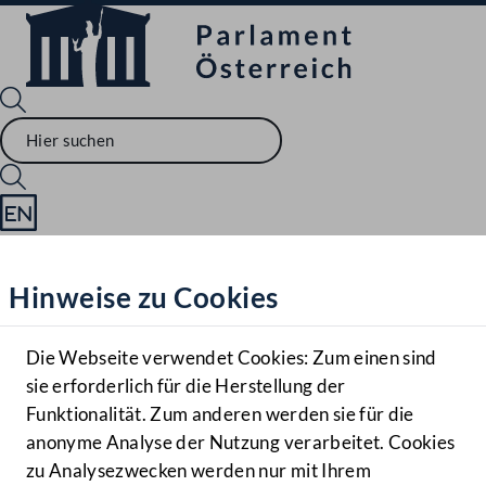
Sprache English
Mediathek
Hinweise zu Cookies
Hilfe
Benutzer
Die Webseite verwendet Cookies: Zum einen sind
Zielgruppe
sie erforderlich für die Herstellung der
Navigationsmenü öffnen
MENÜ
Funktionalität. Zum anderen werden sie für die
anonyme Analyse der Nutzung verarbeitet. Cookies
zu Analysezwecken werden nur mit Ihrem
Sprache En
Mediathek