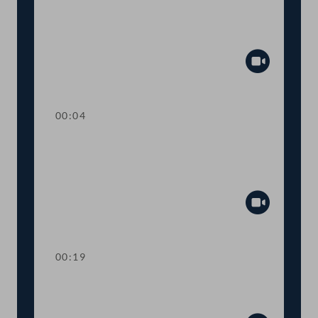
TOP 26 Einbeziehung von Ländern und
Gemeinden beim humanitären
Bleibereicht
Abspiel
00:04
TOP 27 Initiative zur raschen
Umsetzung des
Tierschutzvolksbegehrens
Abspiel
00:19
TOP 28 Wahl von
Ausschussmitgliedern