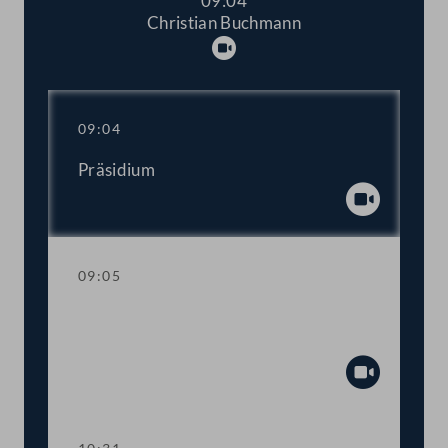
09:04
Christian Buchmann
Abspielen
09:04
Präsidium
Abspiel
09:05
Aktuelle Stunde mit Vizekanzler und
Sportminister Werner Kogler
Abspiel