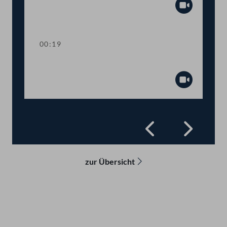
Abspiel
00:19
Präsidium
Abspiel
Zurück
Vorwä
zur Übersicht
Kontakt