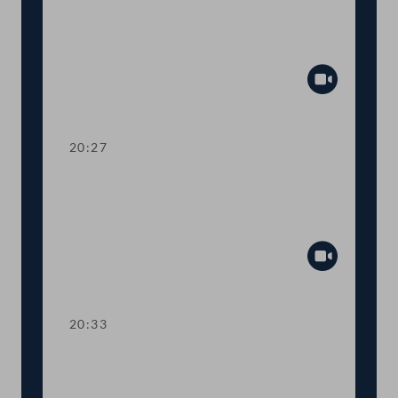
Dringliche Anfrage an
Landwirtschaftsministerin Elisabeth
Köstinger
Abspiel
20:27
TOP 14-15 Qualifikationsnachweise in
Gesundheitsberufen, Digitale
Sammelurkunde
Abspiel
20:33
TOP 16-18 COVID-19: Steuerliche
Sonderregeln, Homeoffice-Paket,