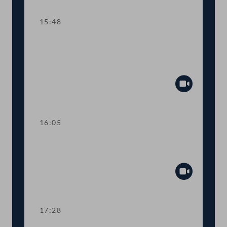
15:48
TOP 14-15 Qualifikationsnachweise in
Gesundheitsberufen, Digitale
Sammelurkunde
Abspiel
16:05
Dringliche Anfrage an Finanzminister
Gernot Blümel
Abspiel
17:28