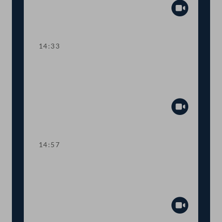
Abspiel
14:33
TOP 10 Fristverlängerung für
Langfristgutachten der
Alterssicherungskommission
Abspiel
14:57
TOP 11-13 Änderungen im
Medizinproduktegesetz und von
COVID-Bestimmungen
Abspiel