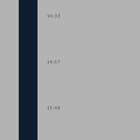
14:33
TOP 10 Fristverlängerung für Langfris
14:57
TOP 11-13 Änderungen im Medizinpr
15:48
TOP 14-15 Qualifikationsnachweise in