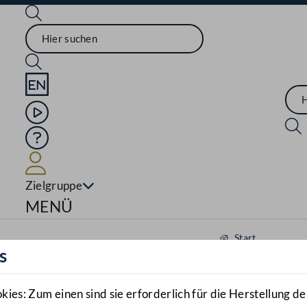
Sprache English
Mediathek
Hilfe
Benutzer
Zielgruppe
Navigationsmenü öffnen
MENÜ
Start
s
Aktuelles
Mediathek
es: Zum einen sind sie erforderlich für die Herstellung de