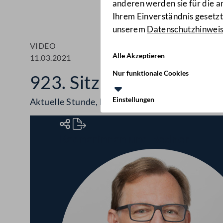
anderen werden sie für die 
Ihrem Einverständnis gesetzt.
unserem
Datenschutzhinwei
VIDEO
Alle Akzeptieren
11.03.2021
Nur funktionale Cookies
923. Sitzung des Bunde
Einstellungen
Aktuelle Stunde, Berichte, COVID-19-Maßna
Rednerinnen und Redner