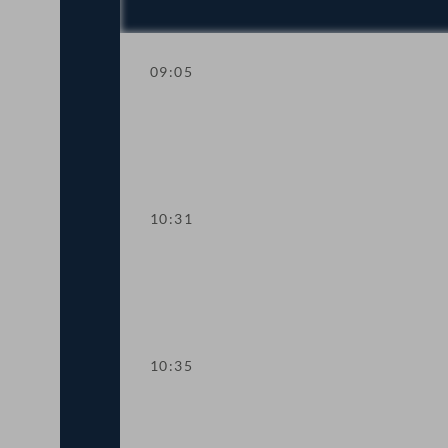
09:05
Aktuelle Stunde mit Vizekanzler und S
10:31
Präsidium
10:35
TOP 1 Klarstellung im Ausschreibungs