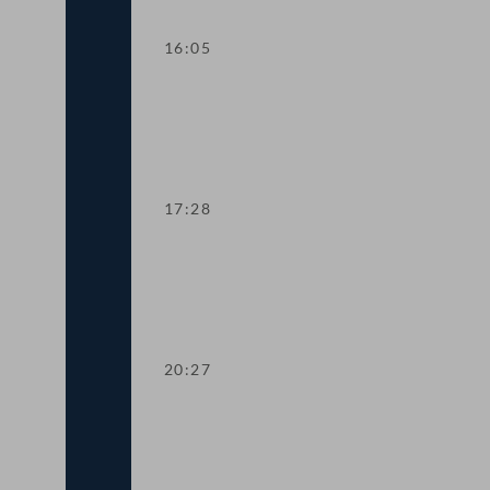
16:05
Dringliche Anfrage an Finanzminister 
17:28
Dringliche Anfrage an Landwirtschaftsm
20:27
TOP 14-15 Qualifikationsnachweise in