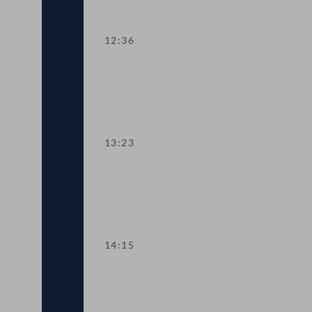
12:36
TOP 5 Ausweitung des Härtefallfonds a
13:23
TOP 6-8 COVID-19: Maßnahmen in den 
14:15
TOP 9 Freistellung schwangerer Beschä