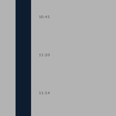
10:45
TOP 2 Aufstockung von COVID-19-Förd
11:20
TOP 3 EU-Vorhaben 2021 für Kunst, Kul
11:54
TOP 4 Fördermittel zur Absicherung de