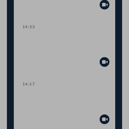
Abspiel
14:33
TOP 10 Fristverlängerung für
Langfristgutachten der
Alterssicherungskommission
Abspiel
14:57
TOP 11-13 Änderungen im
Medizinproduktegesetz und von
COVID-Bestimmungen
Abspiel