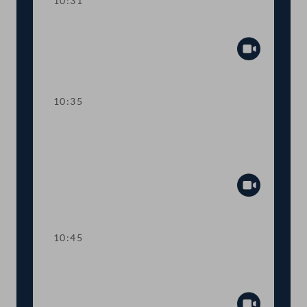
10:31
Präsidium
Abspiel
10:35
TOP 1 Klarstellung im
Ausschreibungsgesetz für mehr
Transparenz
Abspiel
10:45
TOP 2 Aufstockung von COVID-19-
Fördertöpfen für KünstlerInnen