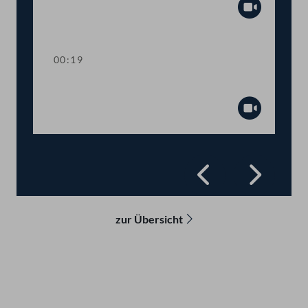
Abspiel
00:19
Präsidium
Abspiel
Zurück
Vorwä
zur Übersicht
Kontakt