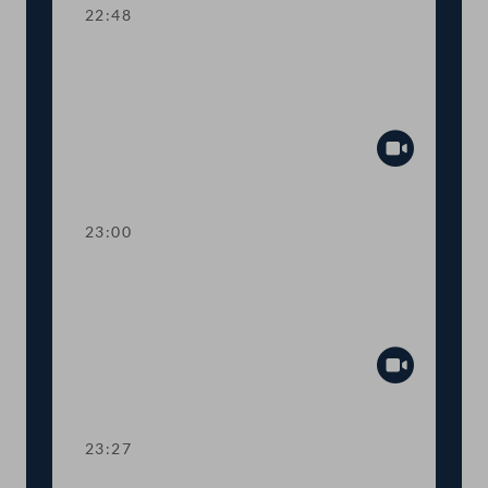
22:48
TOP 24 Bestellung und Abberufung
von Kommissionsmitgliedern der
Volksanwaltschaft
Abspiel
23:00
TOP 25 Initiative gegen Förderung von
Glyphosatprodukten im Rahmen der
GAP
Abspiel
23:27