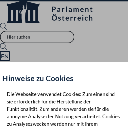
Sprache English
Mediathek
Hinweise zu Cookies
Hilfe
Benutzer
Die Webseite verwendet Cookies: Zum einen sind
Zielgruppe
sie erforderlich für die Herstellung der
Navigationsmenü öffnen
MENÜ
Funktionalität. Zum anderen werden sie für die
anonyme Analyse der Nutzung verarbeitet. Cookies
zu Analysezwecken werden nur mit Ihrem
Sprache En
Mediathek