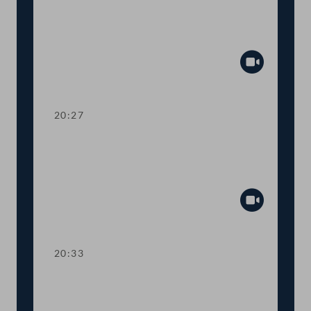
Dringliche Anfrage an
Landwirtschaftsministerin Elisabeth
Köstinger
Abspiel
20:27
TOP 14-15 Qualifikationsnachweise in
Gesundheitsberufen, Digitale
Sammelurkunde
Abspiel
20:33
TOP 16-18 COVID-19: Steuerliche
Sonderregeln, Homeoffice-Paket,