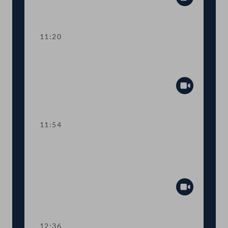
Abspiel
11:20
TOP 3 EU-Vorhaben 2021 für Kunst,
Kultur, Öffentlicher Dienst und Sport
Abspiel
11:54
TOP 4 Fördermittel zur Absicherung
des österreichisch-jüdischen
Kulturerbes
Abspiel
12:36