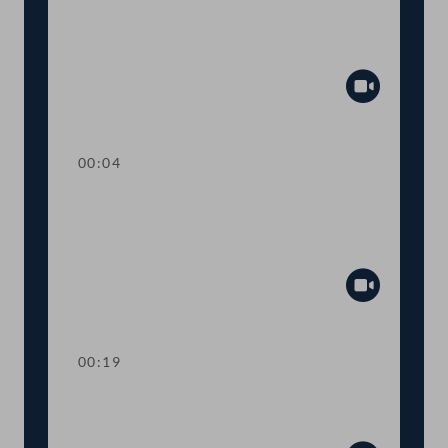
TOP 26 Einbeziehung von Ländern und
Gemeinden beim humanitären
Bleibereicht
Abspiel
00:04
TOP 27 Initiative zur raschen
Umsetzung des
Tierschutzvolksbegehrens
Abspiel
00:19
TOP 28 Wahl von
Ausschussmitgliedern