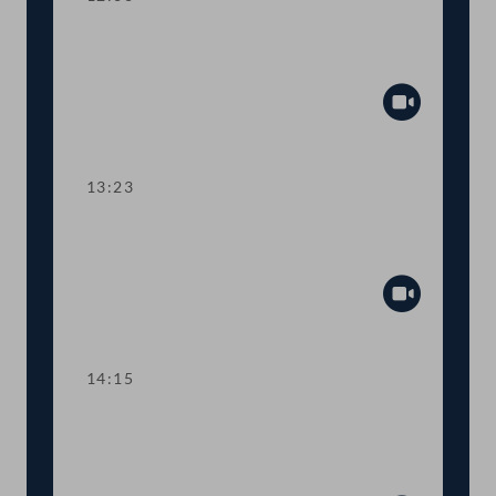
TOP 5 Ausweitung des Härtefallfonds
auf touristische VermieterInnen
Abspiel
13:23
TOP 6-8 COVID-19: Maßnahmen in
den Bereichen Arbeit und Wirtschaft
Abspiel
14:15
TOP 9 Freistellung schwangerer
Beschäftigter in Berufen mit
Körperkontakt