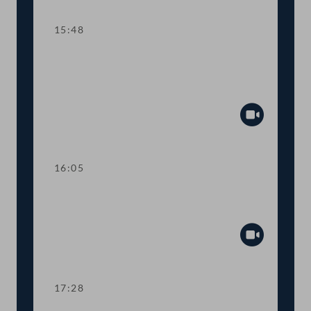
15:48
TOP 14-15 Qualifikationsnachweise in
Gesundheitsberufen, Digitale
Sammelurkunde
Abspiel
16:05
Dringliche Anfrage an Finanzminister
Gernot Blümel
Abspiel
17:28