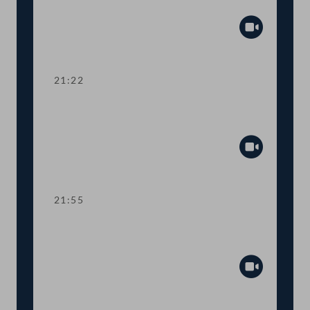
Zuschuss Testkosten
Abspiel
21:22
TOP 19-20 Amtssitzgesetz, Änderung
des Rotkreuzgesetzes
Abspiel
21:55
TOP 21-23 Berichte zur Außen- und
Europapolitik, EU-Vorhaben 2021
Abspiel