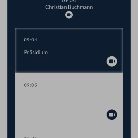
09:04
Christian Buchmann
Abspielen
09:04
Präsidium
Abspiel
09:05
Aktuelle Stunde mit Vizekanzler und
Sportminister Werner Kogler
Abspiel