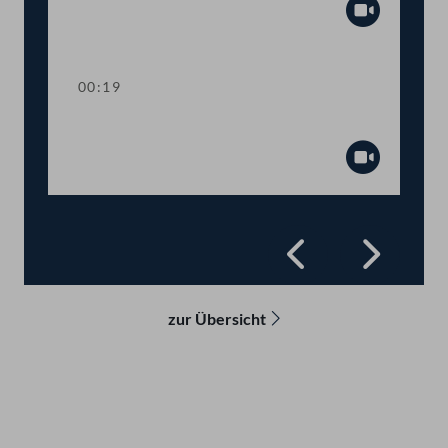
Abspiel
00:19
Präsidium
Abspiel
Zurück
Vorwä
zur Übersicht
Kontakt