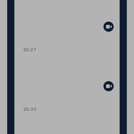
Dringliche Anfrage an
Landwirtschaftsministerin Elisabeth
Köstinger
Abspiel
20:27
TOP 14-15 Qualifikationsnachweise in
Gesundheitsberufen, Digitale
Sammelurkunde
Abspiel
20:33
TOP 16-18 COVID-19: Steuerliche
Sonderregeln, Homeoffice-Paket,