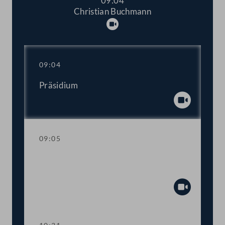
09:04
Christian Buchmann
Abspielen
09:04
Präsidium
Abspiel
09:05
Aktuelle Stunde mit Vizekanzler und
Sportminister Werner Kogler
Abspiel