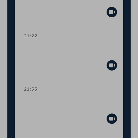
Zuschuss Testkosten
Abspiel
21:22
TOP 19-20 Amtssitzgesetz, Änderung
des Rotkreuzgesetzes
Abspiel
21:55
TOP 21-23 Berichte zur Außen- und
Europapolitik, EU-Vorhaben 2021
Abspiel