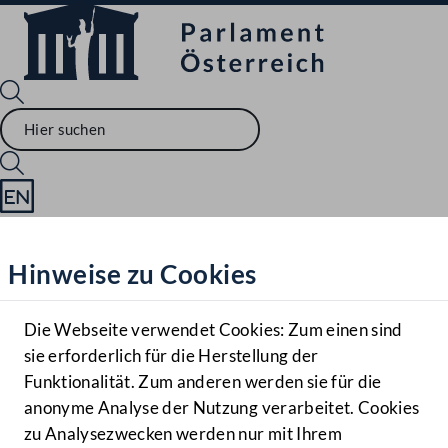
Sprache English
Mediathek
Hinweise zu Cookies
Hilfe
Benutzer
Die Webseite verwendet Cookies: Zum einen sind
Zielgruppe
sie erforderlich für die Herstellung der
Navigationsmenü öffnen
MENÜ
Funktionalität. Zum anderen werden sie für die
anonyme Analyse der Nutzung verarbeitet. Cookies
zu Analysezwecken werden nur mit Ihrem
Sprache En
Mediathek