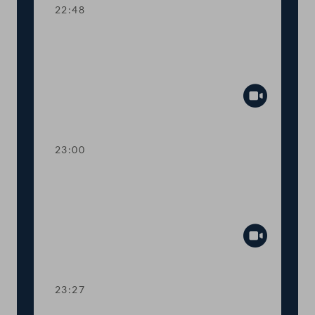
22:48
TOP 24 Bestellung und Abberufung
von Kommissionsmitgliedern der
Volksanwaltschaft
Abspiel
23:00
TOP 25 Initiative gegen Förderung von
Glyphosatprodukten im Rahmen der
GAP
Abspiel
23:27