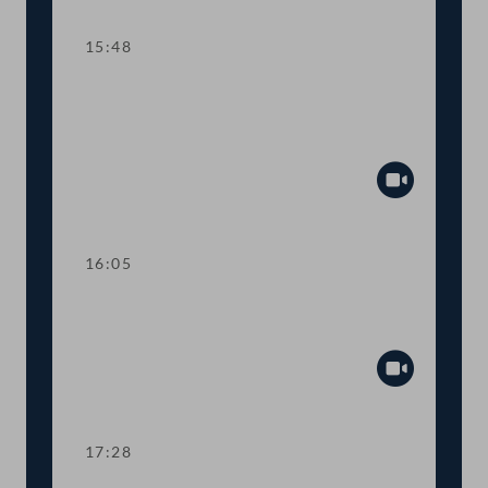
15:48
TOP 14-15 Qualifikationsnachweise in
Gesundheitsberufen, Digitale
Sammelurkunde
Abspiel
16:05
Dringliche Anfrage an Finanzminister
Gernot Blümel
Abspiel
17:28