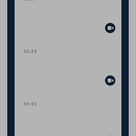
TOP 5 Ausweitung des Härtefallfonds
auf touristische VermieterInnen
Abspiel
13:23
TOP 6-8 COVID-19: Maßnahmen in
den Bereichen Arbeit und Wirtschaft
Abspiel
14:15
TOP 9 Freistellung schwangerer
Beschäftigter in Berufen mit
Körperkontakt