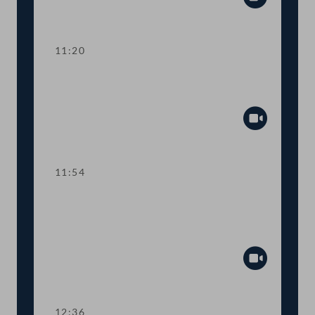
Abspiel
11:20
TOP 3 EU-Vorhaben 2021 für Kunst,
Kultur, Öffentlicher Dienst und Sport
Abspiel
11:54
TOP 4 Fördermittel zur Absicherung
des österreichisch-jüdischen
Kulturerbes
Abspiel
12:36