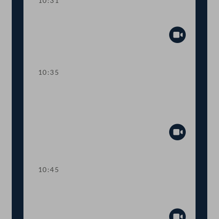
10:31
Präsidium
Abspiel
10:35
TOP 1 Klarstellung im
Ausschreibungsgesetz für mehr
Transparenz
Abspiel
10:45
TOP 2 Aufstockung von COVID-19-
Fördertöpfen für KünstlerInnen