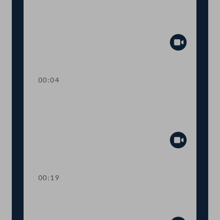
TOP 26 Einbeziehung von Ländern und
Gemeinden beim humanitären
Bleibereicht
Abspiel
00:04
TOP 27 Initiative zur raschen
Umsetzung des
Tierschutzvolksbegehrens
Abspiel
00:19
TOP 28 Wahl von
Ausschussmitgliedern