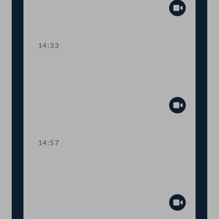
Abspiel
14:33
TOP 10 Fristverlängerung für
Langfristgutachten der
Alterssicherungskommission
Abspiel
14:57
TOP 11-13 Änderungen im
Medizinproduktegesetz und von
COVID-Bestimmungen
Abspiel