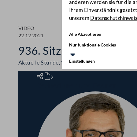
anderen werden sie für die 
Ihrem Einverständnis gesetzt.
unserem
Datenschutzhinwei
VIDEO
Alle Akzeptieren
22.12.2021
Nur funktionale Cookies
936. Sitzung des Bunde
Einstellungen
Aktuelle Stunde, Sterbehilfe, Justiz, Umwelt, L
Rednerinnen und Redner