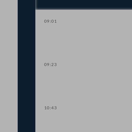
09:01
Schlussansprache des Präsidenten
09:23
Aktuelle Stunde zum Thema: "Wachstum
10:43
Präsidium