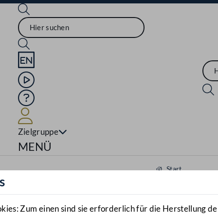
Sprache English
Mediathek
Hilfe
Benutzer
Zielgruppe
Navigationsmenü öffnen
MENÜ
Start
s
Aktuelles
Mediathek
es: Zum einen sind sie erforderlich für die Herstellung de