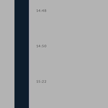
14:48
TOP 13 AMA: Verwaltungsrat und Kontro
14:50
TOP 14-17 Anspruch auf Wochengeld b
15:22
TOP 18-22 Beschaffung von COVID-