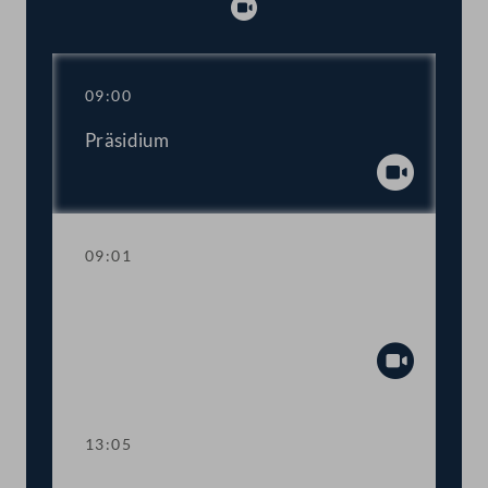
Abspielen
09:00
Präsidium
Abspiel
09:01
Regierungsumbildung: Erklärungen des
Bundeskanzlers und Vizekanzlers
Abspiel
13:05