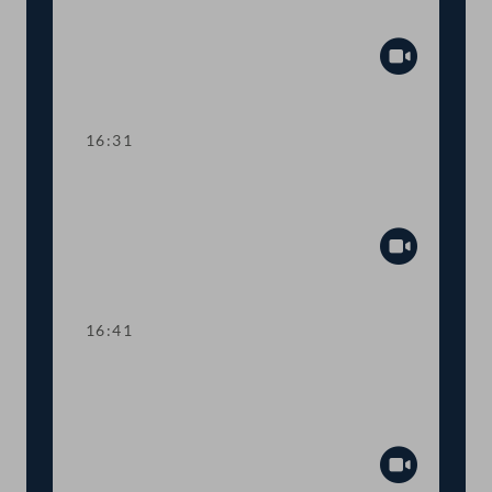
Gaswirtschaftsgesetz
Abspiel
16:31
TOP 7 Service-Karte für
Bauarbeiter:innen
Abspiel
16:41
TOP 8-9 Informationspflichten für
Anleger:innen und private
Altersvorsorge