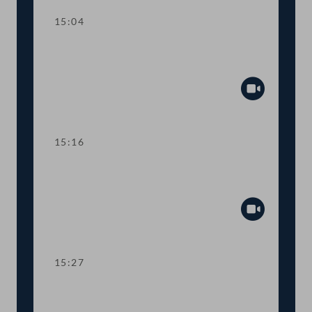
15:04
TOP 3 Berufsrechts-Anpassungen für
Notar:innen und Rechtsanwält:innen
Abspiel
15:16
TOP 4 Verlängerung von Corona-
Regelungen im Justizbereich
Abspiel
15:27
TOP 5-6 Novellen zum
Energielenkungsgesetz und