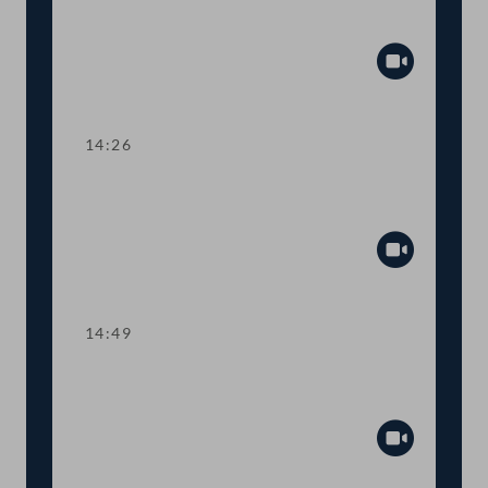
Aktuelle Stunde mit Justizministerin
Alma Zadić
Abspiel
14:26
TOP 1 Ratifikation eines Datenschutz-
Übereinkommens
Abspiel
14:49
TOP 2 Spätrücktritt von
Lebensversicherungen
Abspiel