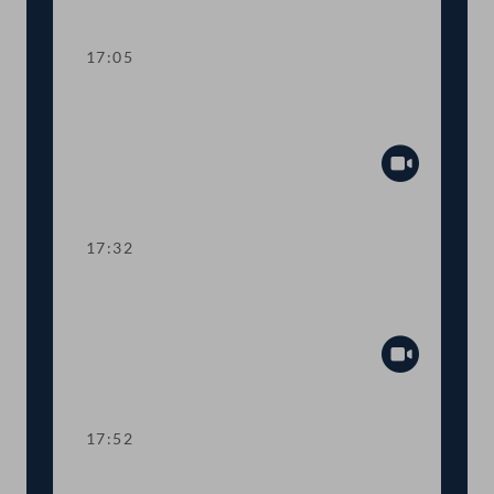
Abspiel
17:05
TOP 10 Höhere Studienbeihilfe und
neues Berechnungssystem
Abspiel
17:32
TOP 11 Integrationsangebot für
Ukrainer:innen
Abspiel
17:52
TOP 12 EU-Mittel zur Agrarförderung