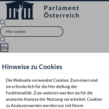
Sprache English
Mediathek
Hinweise zu Cookies
Hilfe
Benutzer
Die Webseite verwendet Cookies: Zum einen sind
Zielgruppe
sie erforderlich für die Herstellung der
Navigationsmenü öffnen
MENÜ
Funktionalität. Zum anderen werden sie für die
anonyme Analyse der Nutzung verarbeitet. Cookies
zu Analysezwecken werden nur mit Ihrem
Sprache En
Mediathek