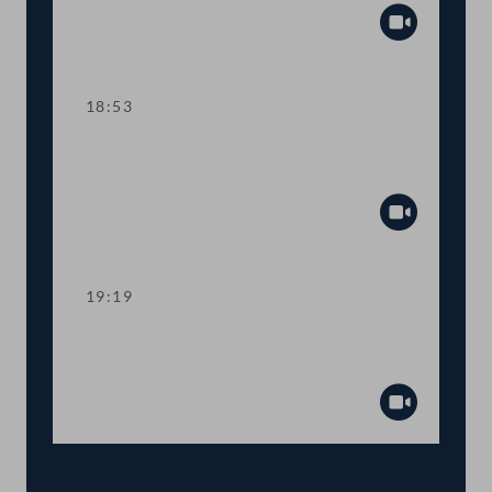
Abspiel
18:53
TOP 13 Sozialhilfe: Mehr Spielraum für
Bundesländer
Abspiel
19:19
TOP 14-17 Verlängerung von Corona-
Sonderregelungen
Abspiel