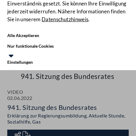
Einverständnis gesetzt. Sie können Ihre Einwilligung
jederzeit widerrufen. Nähere Informationen finden
Sie in unserem
Datenschutzhinweis
.
Hilfe
Benutze
Zielgruppe
Alle Akzeptieren
Start
Nur funktionale Cookies
Aktuelles
Einstellungen
Te
Le
Mediathek
941. Sitzung des Bundesrates
VIDEO
02.06.2022
941. Sitzung des Bundesrates
Erklärung zur Regierungsumbildung, Aktuelle Stunde,
Sozialhilfe, Gas