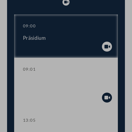
Abspielen
09:00
Präsidium
Abspiel
09:01
Regierungsumbildung: Erklärungen des
Bundeskanzlers und Vizekanzlers
Abspiel
13:05