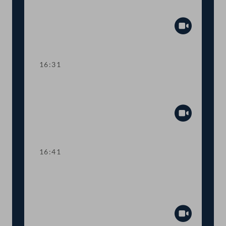
Gaswirtschaftsgesetz
Abspiel
16:31
TOP 7 Service-Karte für
Bauarbeiter:innen
Abspiel
16:41
TOP 8-9 Informationspflichten für
Anleger:innen und private
Altersvorsorge