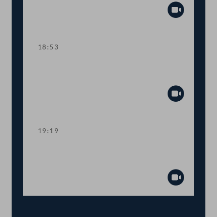
Abspiel
18:53
TOP 13 Sozialhilfe: Mehr Spielraum für
Bundesländer
Abspiel
19:19
TOP 14-17 Verlängerung von Corona-
Sonderregelungen
Abspiel