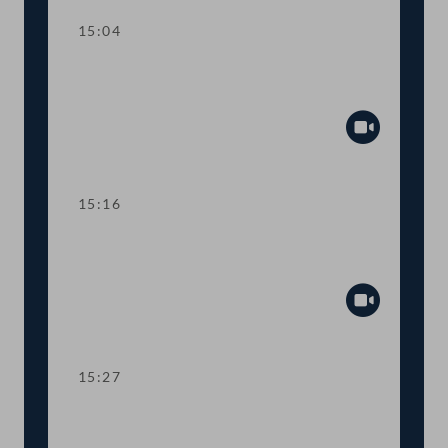
15:04
TOP 3 Berufsrechts-Anpassungen für
Notar:innen und Rechtsanwält:innen
Abspiel
15:16
TOP 4 Verlängerung von Corona-
Regelungen im Justizbereich
Abspiel
15:27
TOP 5-6 Novellen zum
Energielenkungsgesetz und