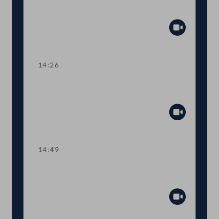
Aktuelle Stunde mit Justizministerin
Alma Zadić
Abspiel
14:26
TOP 1 Ratifikation eines Datenschutz-
Übereinkommens
Abspiel
14:49
TOP 2 Spätrücktritt von
Lebensversicherungen
Abspiel