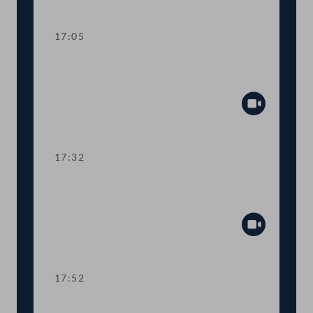
Abspiel
17:05
TOP 10 Höhere Studienbeihilfe und
neues Berechnungssystem
Abspiel
17:32
TOP 11 Integrationsangebot für
Ukrainer:innen
Abspiel
17:52
TOP 12 EU-Mittel zur Agrarförderung