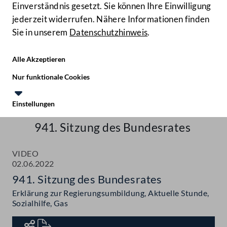
Einverständnis gesetzt. Sie können Ihre Einwilligung
jederzeit widerrufen. Nähere Informationen finden
Sie in unserem
Datenschutzhinweis
.
Hilfe
Benutze
Zielgruppe
Alle Akzeptieren
Start
Nur funktionale Cookies
Aktuelles
Einstellungen
Te
Le
Mediathek
941. Sitzung des Bundesrates
VIDEO
02.06.2022
941. Sitzung des Bundesrates
Erklärung zur Regierungsumbildung, Aktuelle Stunde,
Sozialhilfe, Gas