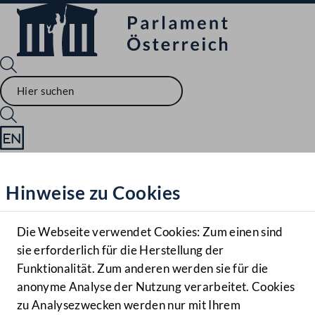
Sprache English
Mediathek
Hinweise zu Cookies
Hilfe
Benutzer
Die Webseite verwendet Cookies: Zum einen sind
Zielgruppe
sie erforderlich für die Herstellung der
Navigationsmenü öffnen
MENÜ
Funktionalität. Zum anderen werden sie für die
anonyme Analyse der Nutzung verarbeitet. Cookies
zu Analysezwecken werden nur mit Ihrem
Sprache En
Mediathek