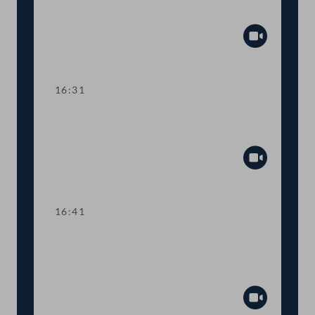
Gaswirtschaftsgesetz
Abspiel
16:31
TOP 7 Service-Karte für
Bauarbeiter:innen
Abspiel
16:41
TOP 8-9 Informationspflichten für
Anleger:innen und private
Altersvorsorge