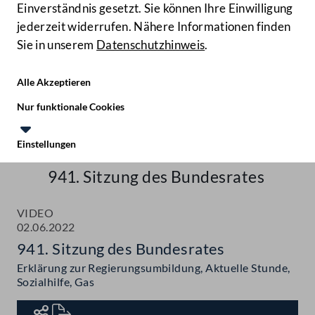
Einverständnis gesetzt. Sie können Ihre Einwilligung
jederzeit widerrufen. Nähere Informationen finden
Sie in unserem
Datenschutzhinweis
.
Hilfe
Benutze
Zielgruppe
Alle Akzeptieren
Start
Nur funktionale Cookies
Aktuelles
Einstellungen
Te
Le
Mediathek
941. Sitzung des Bundesrates
VIDEO
02.06.2022
941. Sitzung des Bundesrates
Erklärung zur Regierungsumbildung, Aktuelle Stunde,
Sozialhilfe, Gas