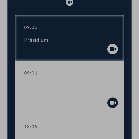
Abspielen
09:00
Präsidium
Abspiel
09:01
Regierungsumbildung: Erklärungen des
Bundeskanzlers und Vizekanzlers
Abspiel
13:05