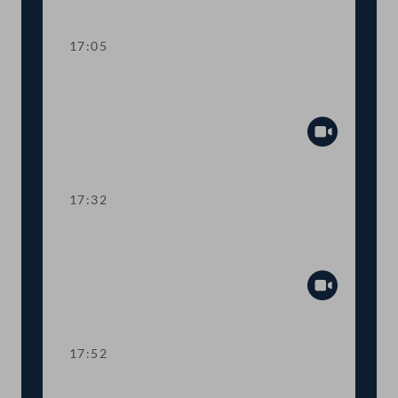
Abspiel
17:05
TOP 10 Höhere Studienbeihilfe und
neues Berechnungssystem
Abspiel
17:32
TOP 11 Integrationsangebot für
Ukrainer:innen
Abspiel
17:52
TOP 12 EU-Mittel zur Agrarförderung