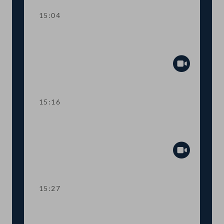
15:04
TOP 3 Berufsrechts-Anpassungen für
Notar:innen und Rechtsanwält:innen
Abspiel
15:16
TOP 4 Verlängerung von Corona-
Regelungen im Justizbereich
Abspiel
15:27
TOP 5-6 Novellen zum
Energielenkungsgesetz und