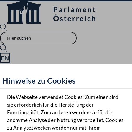
Sprache English
Mediathek
Hinweise zu Cookies
Hilfe
Benutzer
Die Webseite verwendet Cookies: Zum einen sind
Zielgruppe
sie erforderlich für die Herstellung der
Navigationsmenü öffnen
MENÜ
Funktionalität. Zum anderen werden sie für die
anonyme Analyse der Nutzung verarbeitet. Cookies
zu Analysezwecken werden nur mit Ihrem
Sprache En
Mediathek