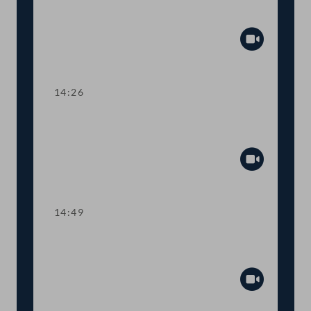
Aktuelle Stunde mit Justizministerin
Alma Zadić
Abspiel
14:26
TOP 1 Ratifikation eines Datenschutz-
Übereinkommens
Abspiel
14:49
TOP 2 Spätrücktritt von
Lebensversicherungen
Abspiel