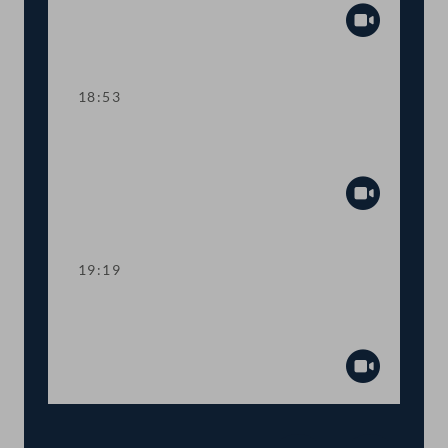
Abspiel
18:53
TOP 13 Sozialhilfe: Mehr Spielraum für
Bundesländer
Abspiel
19:19
TOP 14-17 Verlängerung von Corona-
Sonderregelungen
Abspiel