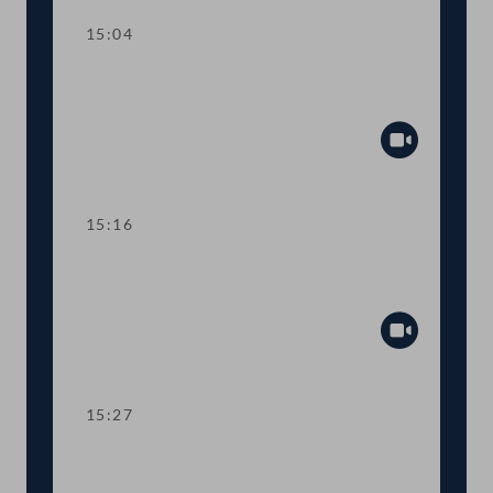
15:04
TOP 3 Berufsrechts-Anpassungen für
Notar:innen und Rechtsanwält:innen
Abspiel
15:16
TOP 4 Verlängerung von Corona-
Regelungen im Justizbereich
Abspiel
15:27
TOP 5-6 Novellen zum
Energielenkungsgesetz und