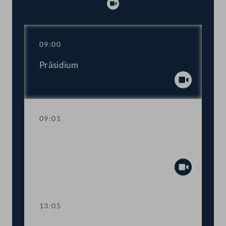
Abspielen
09:00
Präsidium
Abspiel
09:01
Regierungsumbildung: Erklärungen des
Bundeskanzlers und Vizekanzlers
Abspiel
13:05