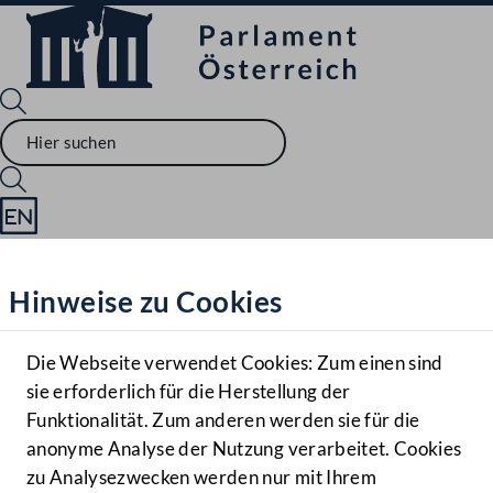
Sprache English
Mediathek
Hinweise zu Cookies
Hilfe
Benutzer
Die Webseite verwendet Cookies: Zum einen sind
Zielgruppe
sie erforderlich für die Herstellung der
Navigationsmenü öffnen
MENÜ
Funktionalität. Zum anderen werden sie für die
anonyme Analyse der Nutzung verarbeitet. Cookies
zu Analysezwecken werden nur mit Ihrem
Sprache En
Mediathek