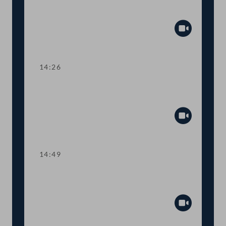
Aktuelle Stunde mit Justizministerin
Alma Zadić
Abspiel
14:26
TOP 1 Ratifikation eines Datenschutz-
Übereinkommens
Abspiel
14:49
TOP 2 Spätrücktritt von
Lebensversicherungen
Abspiel