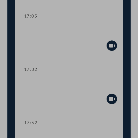
Abspiel
17:05
TOP 10 Höhere Studienbeihilfe und
neues Berechnungssystem
Abspiel
17:32
TOP 11 Integrationsangebot für
Ukrainer:innen
Abspiel
17:52
TOP 12 EU-Mittel zur Agrarförderung