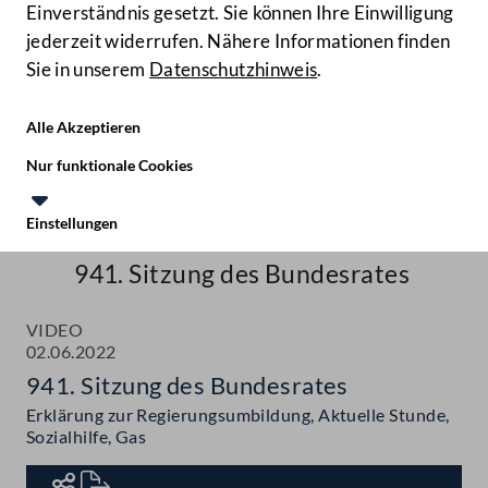
Einverständnis gesetzt. Sie können Ihre Einwilligung
jederzeit widerrufen. Nähere Informationen finden
Sie in unserem
Datenschutzhinweis
.
Hilfe
Benutze
Zielgruppe
Alle Akzeptieren
Start
Nur funktionale Cookies
Aktuelles
Einstellungen
Te
Le
Mediathek
941. Sitzung des Bundesrates
VIDEO
02.06.2022
941. Sitzung des Bundesrates
Erklärung zur Regierungsumbildung, Aktuelle Stunde,
Sozialhilfe, Gas