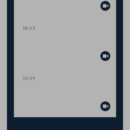
Abspiel
18:53
TOP 13 Sozialhilfe: Mehr Spielraum für
Bundesländer
Abspiel
19:19
TOP 14-17 Verlängerung von Corona-
Sonderregelungen
Abspiel