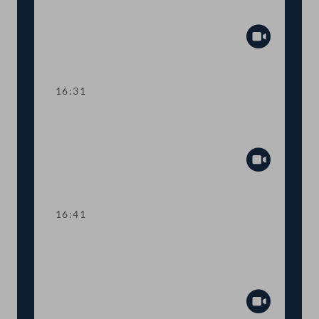
Gaswirtschaftsgesetz
Abspiel
16:31
TOP 7 Service-Karte für
Bauarbeiter:innen
Abspiel
16:41
TOP 8-9 Informationspflichten für
Anleger:innen und private
Altersvorsorge