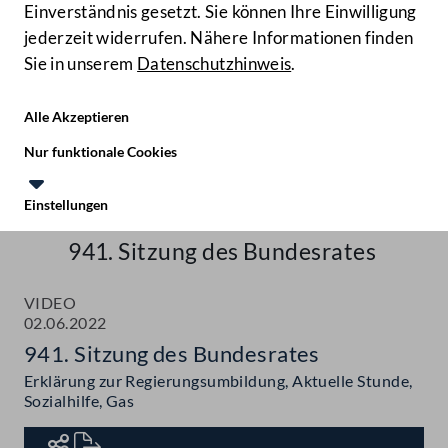
Einverständnis gesetzt. Sie können Ihre Einwilligung
jederzeit widerrufen. Nähere Informationen finden
Sie in unserem
Datenschutzhinweis
.
Hilfe
Benutze
Zielgruppe
Alle Akzeptieren
Start
Nur funktionale Cookies
Aktuelles
Einstellungen
Te
Le
Mediathek
941. Sitzung des Bundesrates
VIDEO
02.06.2022
941. Sitzung des Bundesrates
Erklärung zur Regierungsumbildung, Aktuelle Stunde,
Sozialhilfe, Gas