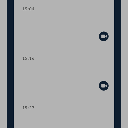
15:04
TOP 3 Berufsrechts-Anpassungen für
Notar:innen und Rechtsanwält:innen
Abspiel
15:16
TOP 4 Verlängerung von Corona-
Regelungen im Justizbereich
Abspiel
15:27
TOP 5-6 Novellen zum
Energielenkungsgesetz und