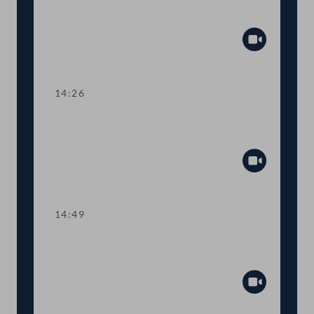
Aktuelle Stunde mit Justizministerin
Alma Zadić
Abspiel
14:26
TOP 1 Ratifikation eines Datenschutz-
Übereinkommens
Abspiel
14:49
TOP 2 Spätrücktritt von
Lebensversicherungen
Abspiel