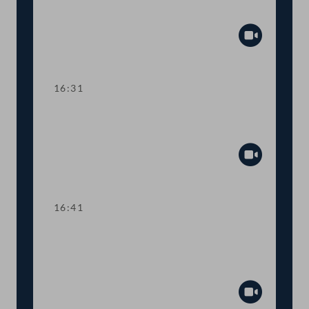
Gaswirtschaftsgesetz
Abspiel
16:31
TOP 7 Service-Karte für
Bauarbeiter:innen
Abspiel
16:41
TOP 8-9 Informationspflichten für
Anleger:innen und private
Altersvorsorge