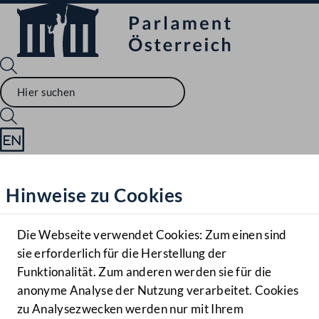
Sprache English
Mediathek
Hinweise zu Cookies
Hilfe
Benutzer
Die Webseite verwendet Cookies: Zum einen sind
Zielgruppe
sie erforderlich für die Herstellung der
Navigationsmenü öffnen
MENÜ
Funktionalität. Zum anderen werden sie für die
anonyme Analyse der Nutzung verarbeitet. Cookies
zu Analysezwecken werden nur mit Ihrem
Sprache En
Mediathek