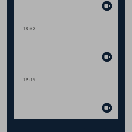
Abspiel
18:53
TOP 13 Sozialhilfe: Mehr Spielraum für
Bundesländer
Abspiel
19:19
TOP 14-17 Verlängerung von Corona-
Sonderregelungen
Abspiel