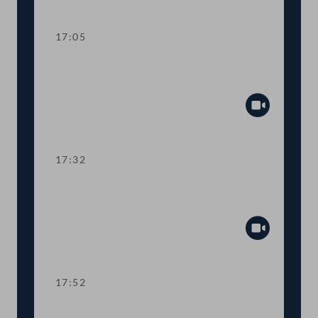
Abspiel
17:05
TOP 10 Höhere Studienbeihilfe und
neues Berechnungssystem
Abspiel
17:32
TOP 11 Integrationsangebot für
Ukrainer:innen
Abspiel
17:52
TOP 12 EU-Mittel zur Agrarförderung