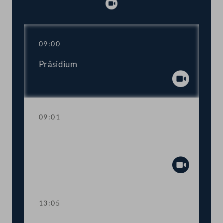
Abspielen
09:00
Präsidium
Abspiel
09:01
Regierungsumbildung: Erklärungen des
Bundeskanzlers und Vizekanzlers
Abspiel
13:05