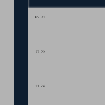
09:01
Regierungsumbildung: Erklärungen des
13:05
Aktuelle Stunde mit Justizministerin A
14:26
TOP 1 Ratifikation eines Datenschut