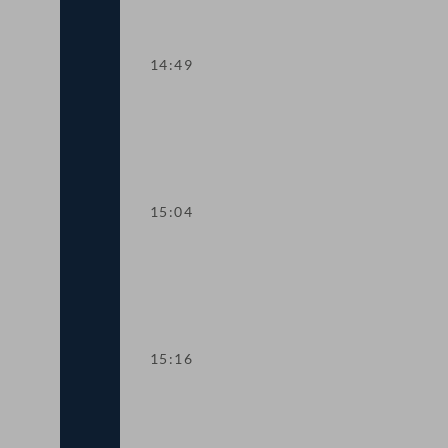
14:49
TOP 2 Spätrücktritt von Lebensversic
15:04
TOP 3 Berufsrechts-Anpassungen für N
15:16
TOP 4 Verlängerung von Corona-Regel