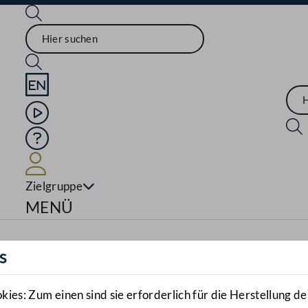
Sprache English
Mediathek
Hilfe
Benutzer
Zielgruppe
Navigationsmenü öffnen
MENÜ
s
es: Zum einen sind sie erforderlich für die Herstellung de