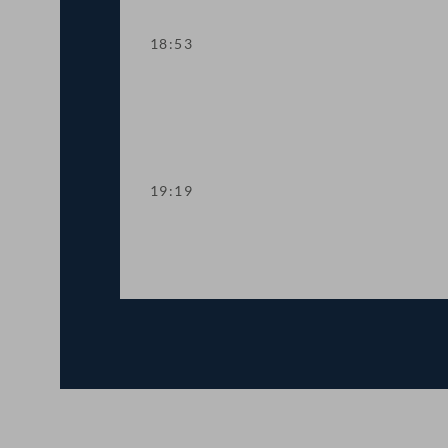
18:53
TOP 13 Sozialhilfe: Mehr Spielraum fü
19:19
TOP 14-17 Verlängerung von Corona-