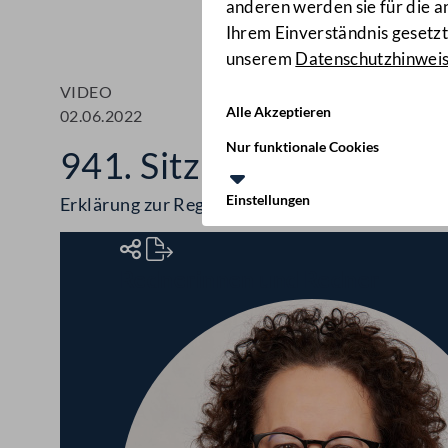
anderen werden sie für die 
Ihrem Einverständnis gesetzt.
unserem
Datenschutzhinwei
VIDEO
Alle Akzeptieren
02.06.2022
Nur funktionale Cookies
941. Sitzung des Bunde
Einstellungen
Erklärung zur Regierungsumbildung, Aktuelle St
Rednerinnen und Redner