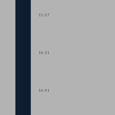
15:27
TOP 5-6 Novellen zum Energielenkungs
16:31
TOP 7 Service-Karte für Bauarbeiter:i
16:41
TOP 8-9 Informationspflichten für Anle