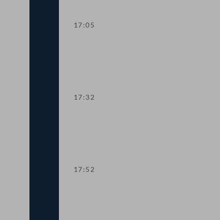
17:05
TOP 10 Höhere Studienbeihilfe und n
17:32
TOP 11 Integrationsangebot für Ukrain
17:52
TOP 12 EU-Mittel zur Agrarförderung