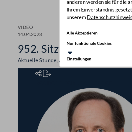
anderen werden sie für die 
Ihrem Einverständnis gesetzt.
unserem
Datenschutzhinwei
VIDEO
Alle Akzeptieren
14.04.2023
Nur funktionale Cookies
952. Sitzung des Bunde
Einstellungen
Aktuelle Stunde, Angelobungen
Rednerinnen und Redner