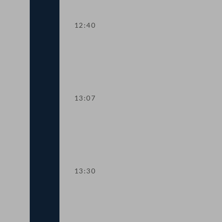
12:40
TOP 9 Pensionsaliquotierung und Teue
13:07
TOP 10 EU-Jahresvorschau für Soziale
13:30
TOP 11-13 Volksanwaltschaftsbericht