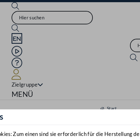
Sprache English
Mediathek
Hilfe
Benutzer
Zielgruppe
Navigationsmenü öffnen
MENÜ
Start
s
Aktuelles
Mediathek
es: Zum einen sind sie erforderlich für die Herstellung de