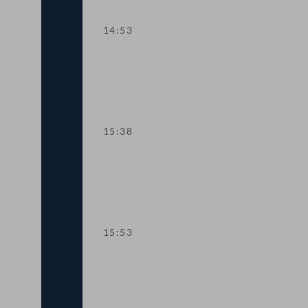
14:53
TOP 14 Schulrechtspaket: Qualitätssich
15:38
TOP 15-16 EU-Rahmenabkommen mit M
15:53
TOP 17-19 Einsprüche und Erklärung