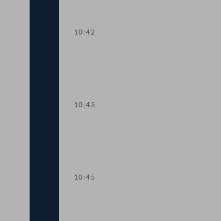
10:42
TOP 1 Wahl eines/einer Vizepräsident:
10:43
TOP 2 Wahl von Schriftführer:innen un
10:45
TOP 3-4 Wohnpaket